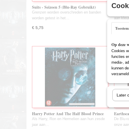
Cooki
Suits - Seizoen 5 (Blu-Ray Gebruikt)
Amazing
Grenzen worden overschreden en banden
De aarde 
worden getest in het…
aan kle
€ 5,75
€ 3,75
Toeste
Op deze w
Cookies wo
functies e
media-, ad
kunnen dez
verzameld 
Later 
Harry Potter And The Half Blood Prince
Earthsca
(SteelCase)(Blu-Ray Gebruikt)
Gebruik
Als Harry, Ron en Hermelien aan hun zesde
De Blu-r
jaar aan…
onze aa