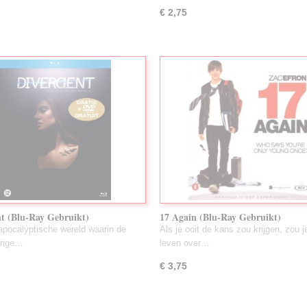
€ 2,75
t (Blu-Ray Gebruikt)
17 Again (Blu-Ray Gebruikt)
apocalyptische wereld waarin de
Als je ooit de kans zou krijgen, zou j
arige…
leven over…
€ 3,75