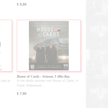
€ 5,95
House of Cards - Seizoen 3 (Blu-Ray
Gebruikt)
e dan je
In het derde seizoen van House of Cards, is
Frank Underwood…
€ 7,95