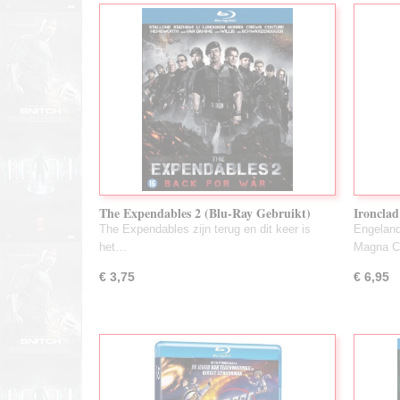
The Expendables 2 (Blu-Ray Gebruikt)
Ironclad
The Expendables zijn terug en dit keer is
Engeland
het…
Magna C
€ 3,75
€ 6,95