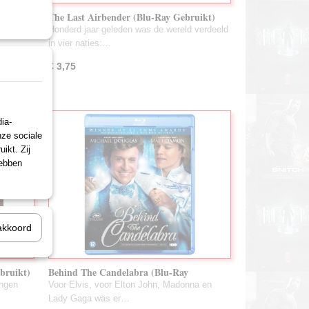
t)
The Last Airbender (Blu-Ray Gebruikt)
ng maken
Honderd jaar geleden was de wereld verdeeld
in vier naties:…
€ 3,75
ia-
nze sociale
ikt. Zij
hebben
akkoord
bruikt)
Behind The Candelabra (Blu-Ray
Gebruikt)
ingen
Voor Elvis, voor Elton John, Madonna en
Lady Gaga was er…