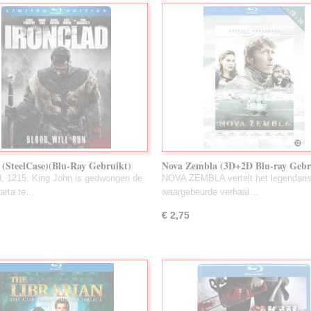
 (SteelCase)(Blu-Ray Gebruikt)
Nova Zembla (3D+2D Blu-ray Gebr
, 1215. King John is gedwongen de
NOVA ZEMBLA vertelt het legendari
arta te…
waargebeurde verhaal…
€ 2,75