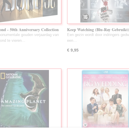
nd - 50th Anniversary Collection
Keep Watching (Blu-Ray Gebruikt
y Gebruikt)
onumentale gouden verjaardag van
Een gezin wordt door indringers ged
ond te vieren…
een…
€ 9,95