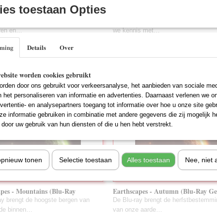
es toestaan Opties
 Planet (Blu-Ray Gebruikt)
The Big Wedding (Blu-Ray Gebruik
is wonderbaarlijk in haar variatie
In de hilarische film The Big Weddi
uren en…
we kennis met…
€ 3,75
mming
Details
Over
ebsite worden cookies gebruikt
rden door ons gebruikt voor verkeersanalyse, het aanbieden van sociale med
n het personaliseren van informatie en advertenties. Daarnaast verlenen we o
vertentie- en analysepartners toegang tot informatie over hoe u onze site gebru
e informatie gebruiken in combinatie met andere gegevens die zij mogelijk 
door uw gebruik van hun diensten of die u hen hebt verstrekt.
opnieuw tonen
Selectie toestaan
Alles toestaan
Nee, niet 
pes - Mountains (Blu-Ray
Earthscapes - Autumn (Blu-Ray Ge
t)
ay brengt de hoogste bergen van
De Blu-ray brengt de herfstbestemm
rde binnen…
van onze aarde…