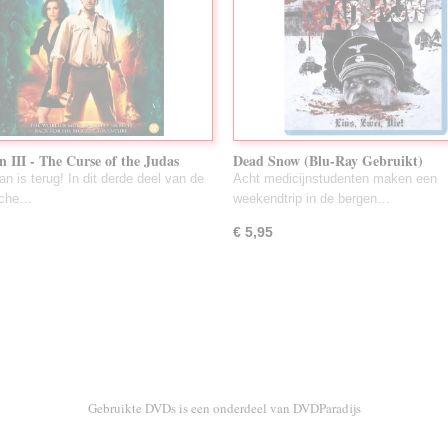
n III - The Curse of the Judas
Dead Snow (Blu-Ray Gebruikt)
(Blu-Ray Gebruikt)
ian is terug! In dit derde deel van de
Acht medicijnstudenten maken een
sche…
weekendtrip in de bergen…
€ 5,95
Gebruikte DVDs is een onderdeel van DVDParadijs