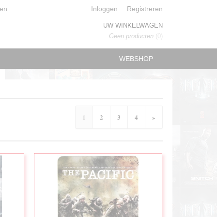
en
Inloggen
Registreren
UW WINKELWAGEN
Geen producten
(0)
WEBSHOP
1
2
3
4
»