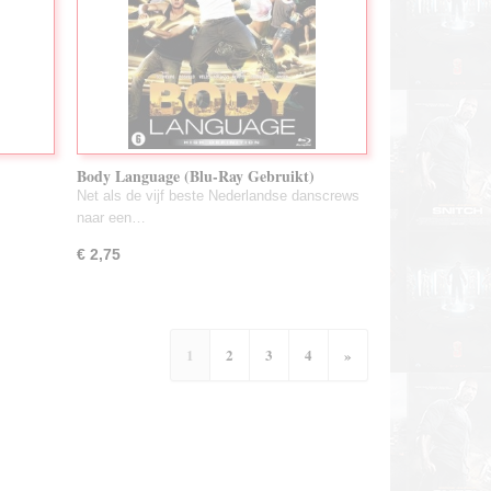
Body Language (Blu-Ray Gebruikt)
Net als de vijf beste Nederlandse danscrews
naar een…
€ 2,75
1
2
3
4
»