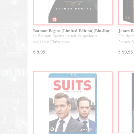
Batman Begins (Limited Edition)(Blu-Ray
James Bo
+ DVD)(Gebruikt)
(Blu-Ra
In Batman Begins vertelt de gevierde
Om de m
regisseur Christopher…
James B
€ 9,95
€ 99,95