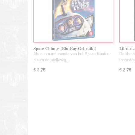
Space Chimps (Blu-Ray Gebruikt)
Libraria
Chalice 
Als een ruimtesonde van het Space Kantoor
De librar
buiten de melkweg…
fantasti
€ 3,75
€ 2,75