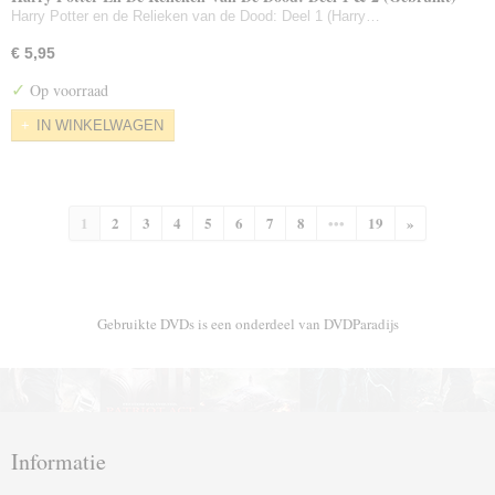
Harry Potter en de Relieken van de Dood: Deel 1 (Harry…
€ 5,95
✓
Op voorraad
IN WINKELWAGEN
1
2
3
4
5
6
7
8
•••
19
»
Gebruikte DVDs is een onderdeel van DVDParadijs
Informatie