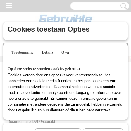
Cookies toestaan Opties
Inloggen
Registreren
UW WINKELWAGEN
Geen producten
(0)
Toestemming
Details
Over
Home
>
Gebruikte DVD's
>
Familie Film Gebruikt
Op deze website worden cookies gebruikt
Cookies worden door ons gebruikt voor verkeersanalyse, het
Gebruikte DVD's
aanbieden van sociale media-functies en het personaliseren van
informatie en advertenties. Daarnaast verlenen we onze sociale
media-, advertentie- en analysepartners toegang tot informatie over
hoe u onze site gebruikt. Zij kunnen deze informatie gebruiken in
Actie DVD Gebruikt
combinatie met andere gegevens die zij mogelijk hebben verzameld
Box Sets Gebruikt
door uw gebruik van hun diensten of die u hen hebt verstrekt.
Comedy DVD Gebruikt
Documentaire DVD Gebruikt
Drama DVD Gebruikt