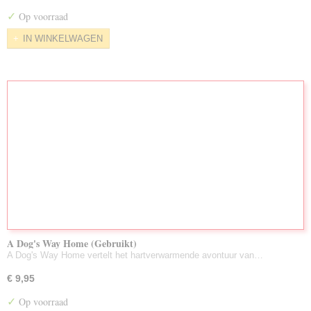
Nieuw Toegevoegd/Voorraad Aug. 2026
✓
Op voorraad
LuisterBoeken Gebruikt
IN WINKELWAGEN
Zeldzame DVD's
Partijen Gebruikte DVD's
A Dog's Way Home (Gebruikt)
A Dog's Way Home vertelt het hartverwarmende avontuur van…
€ 9,95
✓
Op voorraad