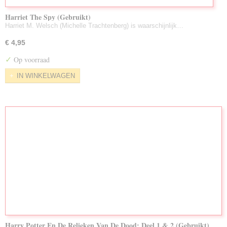
Harriet The Spy (Gebruikt)
Harriet M. Welsch (Michelle Trachtenberg) is waarschijnlijk…
€ 4,95
✓
Op voorraad
IN WINKELWAGEN
Harry Potter En De Relieken Van De Dood: Deel 1 & 2 (Gebruikt)