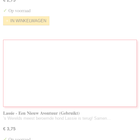
€ 2,75
✓
Op voorraad
IN WINKELWAGEN
Lassie - Een Nieuw Avontuur (Gebruikt)
’s Werelds meest beroemde hond Lassie is terug! Samen…
€ 3,75
✓
Op voorraad