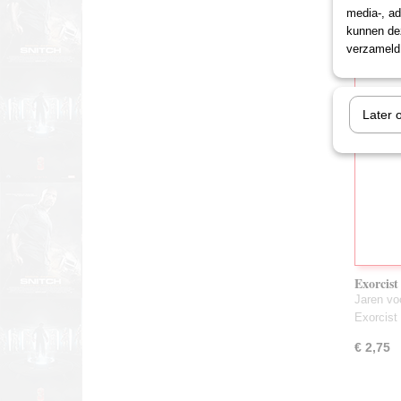
media-, ad
€ 3,75
kunnen dez
verzameld 
Later 
Exorcist
(Gebrui
Jaren voo
Exorcist
€ 2,75