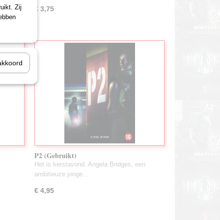
ikt. Zij
€ 3,75
hebben
akkoord
P2 (Gebruikt)
Het is kerstavond. Angela Bridges, een
ambitieuze jonge…
€ 4,95