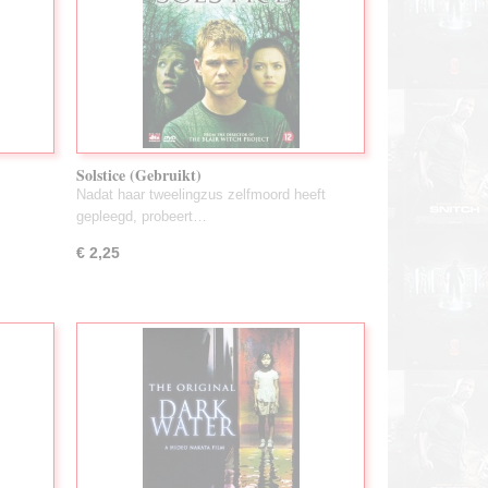
Solstice (Gebruikt)
Nadat haar tweelingzus zelfmoord heeft
gepleegd, probeert…
€ 2,25