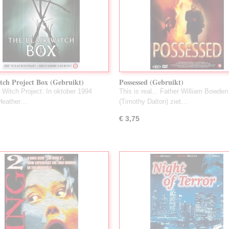
tch Project Box (Gebruikt)
Possessed (Gebruikt)
r Witch Project: In oktober 1994
This is real... Father William Bowden
 Heather…
(Timothy Dalton) ziet…
€ 3,75