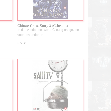
Chinese Ghost Story 2 (Gebruikt)
e
In dit tweede deel wordt Cheung aangezien
voor een ander en…
€ 2,75