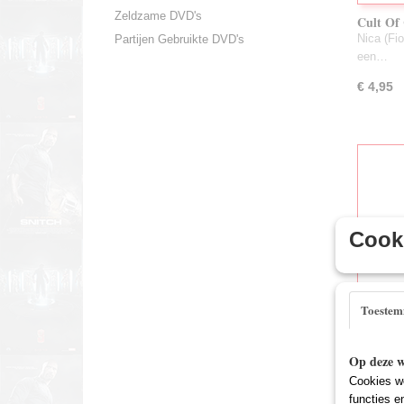
Zeldzame DVD's
Cult Of
Nica (Fio
Partijen Gebruikte DVD's
een…
€ 4,95
Cooki
Toeste
Don't B
Op deze w
Architect
Cookies wo
Sally e
functies e