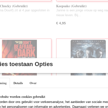
 Chucky (Gebruikt)
Keepsake (Gebruikt)
na Dourif) zit al 4 jaar opgesloten in
Janine is een jonge vrouw op weg na
nieuw leven. Bij…
€ 4,95
es toestaan Opties
mming
Details
Over
e Afraid Of The Dark (Gebruikt)
Daybreakers (SteelCase)(Gebruikt)
ebsite worden cookies gebruikt
 Alex Hurst verhuist met zijn dochter
Het jaar: 2019. De mensheid is ten p
rden door ons gebruikt voor verkeersanalyse, het aanbieden van sociale med
n…
gevallen aan een…
n het personaliseren van informatie en advertenties. Daarnaast verlenen we o