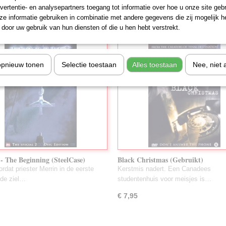
vertentie- en analysepartners toegang tot informatie over hoe u onze site gebru
€ 2,75
e informatie gebruiken in combinatie met andere gegevens die zij mogelijk 
door uw gebruik van hun diensten of die u hen hebt verstrekt.
opnieuw tonen
Selectie toestaan
Alles toestaan
Nee, niet 
 - The Beginning (SteelCase)
Black Christmas (Gebruikt)
kt)
rdat priester Merrin in de eerste
Kerstmis nadert. Een Canadees
 de ziel…
studentenhuis voor meisjes is…
€ 7,95