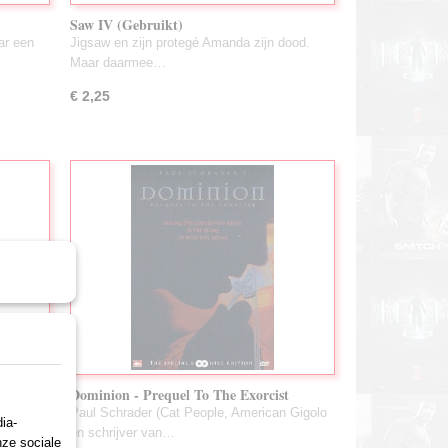
Saw IV (Gebruikt)
ar een
Jigsaw en zijn protegé Amanda zijn dood.
Maar daarmee…
€ 2,25
Dominion - Prequel To The Exorcist
(SteelCase)(Gebruikt)
rooi
Paul Schrader (Cat People, American Gigolo
ia-
en schrijver van…
nze sociale