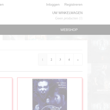
en
Inloggen
Registreren
UW WINKELWAGEN
Geen producten
(0)
WEBSHOP
1
2
3
4
»