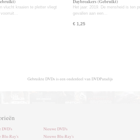
ebruikt)
Daybreakers (Gebruikt)
 vlucht kraaien te pletter vliegt
Het jaar: 2019. De mensheid is ten p
 voorruit…
gevallen aan een…
€ 1,25
Gebruikte DVDs is een onderdeel van DVDParadijs
orieën
e DVD's
Nieuwe DVD's
e Blu-Ray's
Nieuwe Blu-Ray's