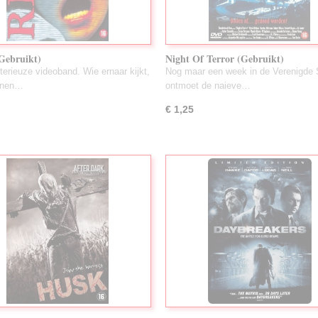
Gebruikt)
Night Of Terror (Gebruikt)
erieuze videoband. Wie ernaar kijkt,
Nog maar een week in de Verenigde 
innen…
ontmoet de naieve…
€ 1,25