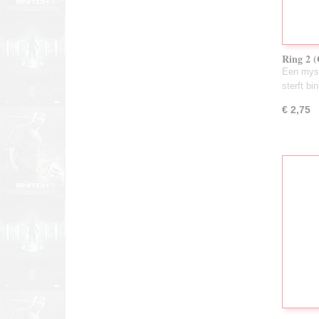
Ring 2 (
Een myst
sterft b
€ 2,75