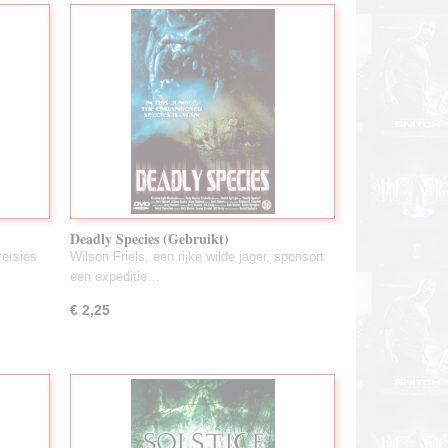
Deadly Species (Gebruikt)
versies
Wilson Friels, een rijke wilde jager, sponsort
een expeditie…
€ 2,25