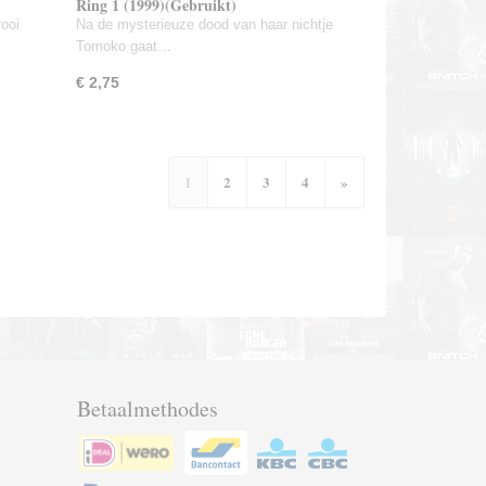
Ring 1 (1999)(Gebruikt)
rooi
Na de mysterieuze dood van haar nichtje
Tomoko gaat…
€ 2,75
1
2
3
4
»
Betaalmethodes