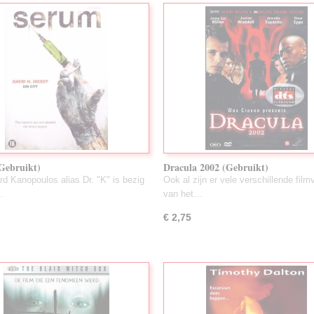
Gebruikt)
Dracula 2002 (Gebruikt)
rd Kanopoulos alias Dr. "K" is bezig
Ook al zijn er vele verschillende film
…
van het…
€ 2,75