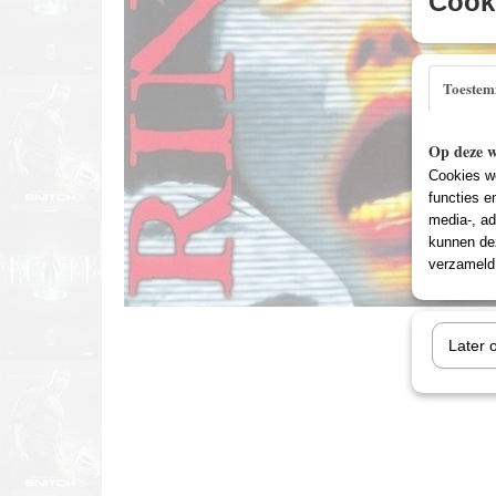
Cooki
Toeste
Op deze w
Cookies wo
functies e
media-, ad
kunnen dez
verzameld 
Later 