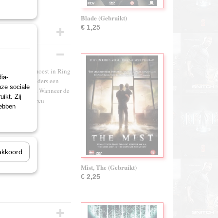
Blade (Gebruikt)
€ 1,25
naliste Reiko moest in Ring
ia-
t ze ergens anders een
nze sociale
r achtervolgen. Wanneer de
ikt. Zij
ronteerd met een
hebben
akkoord
Mist, The (Gebruikt)
€ 2,25