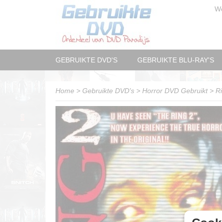
W
GEBRUIKTE DVD'S
GEBRUIKTE BLU-RAY'S
Home
>
Gebruikte DVD's
>
Horror DVD Gebruikt
>
Ri