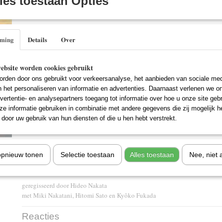
es toestaan Opties
IN WINKELWAGEN
Specificaties
mming
Details
Over
EAN code
8715664009284
Omschrijving
ebsite worden cookies gebruikt
Een mysterieuze videoband. Wie ernaar kijkt, sterft binnen een week. Jour
rden door ons gebruikt voor verkeersanalyse, het aanbieden van sociale med
1 haar nieuwsgierigheid bekopen met de dood van haar ex-man. Nu probeer
n het personaliseren van informatie en advertenties. Daarnaast verlenen we o
nieuw leven te beginnen met haar zoontje Yoichi. Maar de vloek blijft haa
vertentie- en analysepartners toegang tot informatie over hoe u onze site gebru
videotape wederom opduikt en de eerste doden vallen, wordt Reiko geconf
e informatie gebruiken in combinatie met andere gegevens die zij mogelijk 
verschrikkelijk geheim.
door uw gebruik van hun diensten of die u hen hebt verstrekt.
Titel
: Ring 2 (1999)
opnieuw tonen
Selectie toestaan
Alles toestaan
Nee, niet 
Horror / Mystery
95 minuten
geregisseerd door Hideo Nakata
met Miki Nakatani, Hitomi Sato en Kyôko Fukada
Reacties