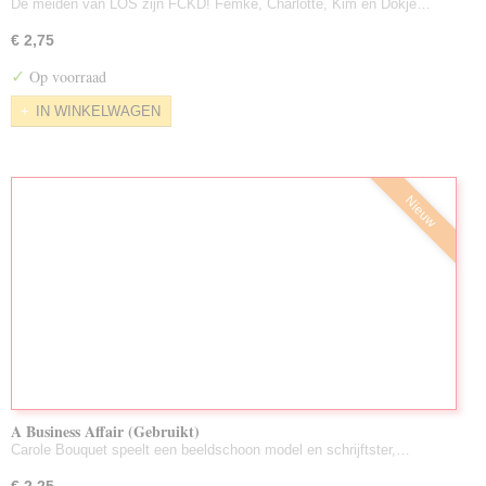
De meiden van LOS zijn FCKD! Femke, Charlotte, Kim en Dokje…
€ 2,75
✓
Op voorraad
IN WINKELWAGEN
Nieuw
A Business Affair (Gebruikt)
Carole Bouquet speelt een beeldschoon model en schrijftster,…