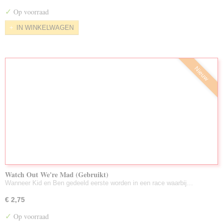
Nieuw Toegevoegd/Voorraad Aug. 2026
✓
Op voorraad
LuisterBoeken Gebruikt
IN WINKELWAGEN
Zeldzame DVD's
Partijen Gebruikte DVD's
Nieuw
Watch Out We're Mad (Gebruikt)
Wanneer Kid en Ben gedeeld eerste worden in een race waarbij…
€ 2,75
✓
Op voorraad