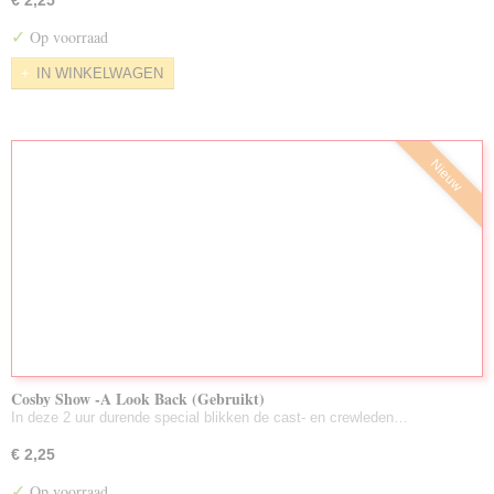
€ 2,25
✓
Op voorraad
IN WINKELWAGEN
Nieuw
Cosby Show -A Look Back (Gebruikt)
In deze 2 uur durende special blikken de cast- en crewleden…
€ 2,25
✓
Op voorraad