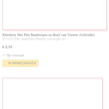
Kluchten Met Piet Bambergen en René van Vooren (Gebruikt)
Er Is Er Één JarigYoka Beretty verzorgde de…
€ 2,75
✓
Op voorraad
IN WINKELWAGEN