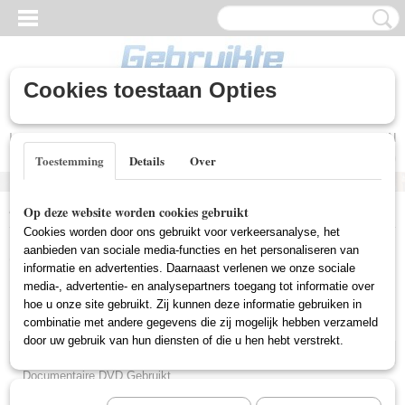
Cookies toestaan Opties
Inloggen
Registreren
UW WINKELWAGEN
Geen producten
(0)
Toestemming
Details
Over
Home
>
Gebruikte DVD's
>
Comedy DVD Gebruikt
Op deze website worden cookies gebruikt
Cookies worden door ons gebruikt voor verkeersanalyse, het
Gebruikte DVD's
aanbieden van sociale media-functies en het personaliseren van
informatie en advertenties. Daarnaast verlenen we onze sociale
media-, advertentie- en analysepartners toegang tot informatie over
hoe u onze site gebruikt. Zij kunnen deze informatie gebruiken in
Actie DVD Gebruikt
combinatie met andere gegevens die zij mogelijk hebben verzameld
Box Sets Gebruikt
door uw gebruik van hun diensten of die u hen hebt verstrekt.
Comedy DVD Gebruikt
Documentaire DVD Gebruikt
Drama DVD Gebruikt