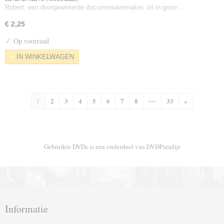
Robert, een doorgewinterde documentairemaker, zit in grote…
€ 2,25
✓
Op voorraad
IN WINKELWAGEN
1
2
3
4
5
6
7
8
•••
33
»
Gebruikte DVDs is een onderdeel van DVDParadijs
Informatie