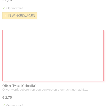
€ 2,75
✓
Op voorraad
IN WINKELWAGEN
Oliver Twist (Gebruikt)
Oliver wordt geboren op een donkere en stormachtige nacht,…
€ 2,75
✓
Op voorraad