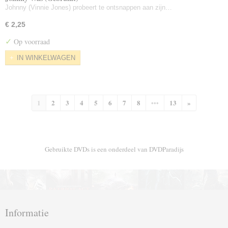
Johnny (Vinnie Jones) probeert te ontsnappen aan zijn…
€ 2,25
✓
Op voorraad
IN WINKELWAGEN
1
2
3
4
5
6
7
8
•••
13
»
Gebruikte DVDs is een onderdeel van DVDParadijs
Informatie