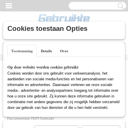
Cookies toestaan Opties
Inloggen
Registreren
UW WINKELWAGEN
Geen producten
(0)
Toestemming
Details
Over
Home
>
Gebruikte DVD's
>
Nieuw Toegevoegd/Voorraad Juni 2026
Op deze website worden cookies gebruikt
Cookies worden door ons gebruikt voor verkeersanalyse, het
Gebruikte DVD's
aanbieden van sociale media-functies en het personaliseren van
informatie en advertenties. Daarnaast verlenen we onze sociale
media-, advertentie- en analysepartners toegang tot informatie over
hoe u onze site gebruikt. Zij kunnen deze informatie gebruiken in
Actie DVD Gebruikt
combinatie met andere gegevens die zij mogelijk hebben verzameld
Box Sets Gebruikt
door uw gebruik van hun diensten of die u hen hebt verstrekt.
Comedy DVD Gebruikt
Documentaire DVD Gebruikt
Drama DVD Gebruikt