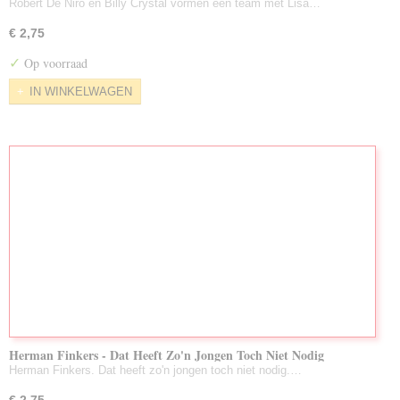
Robert De Niro en Billy Crystal vormen een team met Lisa…
€ 2,75
✓
Op voorraad
IN WINKELWAGEN
Herman Finkers - Dat Heeft Zo'n Jongen Toch Niet Nodig
(Gebruikt)
Herman Finkers. Dat heeft zo'n jongen toch niet nodig.…