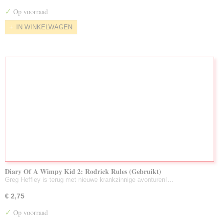
Nieuw Toegevoegd/Voorraad Aug. 2026
✓
Op voorraad
LuisterBoeken Gebruikt
IN WINKELWAGEN
Zeldzame DVD's
Partijen Gebruikte DVD's
Diary Of A Wimpy Kid 2: Rodrick Rules (Gebruikt)
Greg Heffley is terug met nieuwe krankzinnige avonturen!…
€ 2,75
✓
Op voorraad