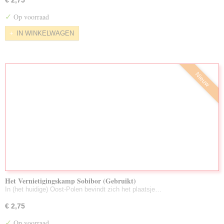
€ 2,75
✓
Op voorraad
IN WINKELWAGEN
Nieuw
Het Vernietigingskamp Sobibor (Gebruikt)
In (het huidige) Oost-Polen bevindt zich het plaatsje…
€ 2,75
✓
Op voorraad