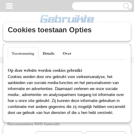
Cookies toestaan Opties
Inloggen
Registreren
UW WINKELWAGEN
Geen producten
(0)
Toestemming
Details
Over
Home
>
Gebruikte DVD's
>
Documentaire DVD Gebruikt
Op deze website worden cookies gebruikt
Cookies worden door ons gebruikt voor verkeersanalyse, het
Gebruikte DVD's
aanbieden van sociale media-functies en het personaliseren van
informatie en advertenties. Daarnaast verlenen we onze sociale
media-, advertentie- en analysepartners toegang tot informatie over
hoe u onze site gebruikt. Zij kunnen deze informatie gebruiken in
Actie DVD Gebruikt
combinatie met andere gegevens die zij mogelijk hebben verzameld
Box Sets Gebruikt
door uw gebruik van hun diensten of die u hen hebt verstrekt.
Comedy DVD Gebruikt
Documentaire DVD Gebruikt
Drama DVD Gebruikt