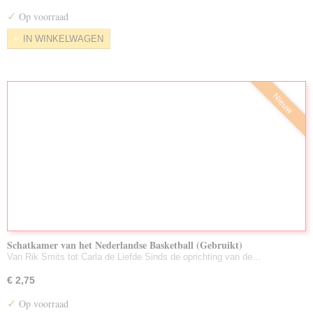
Nieuw Toegevoegd/Voorraad Aug. 2026
✓
Op voorraad
LuisterBoeken Gebruikt
IN WINKELWAGEN
Zeldzame DVD's
Partijen Gebruikte DVD's
Nieuw
Schatkamer van het Nederlandse Basketball (Gebruikt)
Van Rik Smits tot Carla de Liefde Sinds de oprichting van de…
€ 2,75
✓
Op voorraad