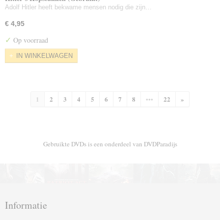
Adolf Hitler heeft bekwame mensen nodig die zijn…
€ 4,95
✓
Op voorraad
IN WINKELWAGEN
1
2
3
4
5
6
7
8
•••
22
»
Gebruikte DVDs is een onderdeel van DVDParadijs
Informatie