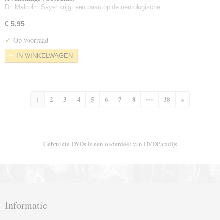
Dr. Malcolm Sayer krijgt een baan op de neurologische…
€ 5,95
✓
Op voorraad
IN WINKELWAGEN
1
2
3
4
5
6
7
8
•••
38
»
Gebruikte DVDs is een onderdeel van DVDParadijs
Informatie