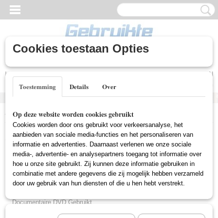
Cookies toestaan Opties
Inloggen
Registreren
UW WINKELWAGEN
Geen producten
(0)
Toestemming
Details
Over
Home
>
Gebruikte DVD's
>
Drama DVD Gebruikt
Op deze website worden cookies gebruikt
Cookies worden door ons gebruikt voor verkeersanalyse, het
Gebruikte DVD's
aanbieden van sociale media-functies en het personaliseren van
informatie en advertenties. Daarnaast verlenen we onze sociale
media-, advertentie- en analysepartners toegang tot informatie over
hoe u onze site gebruikt. Zij kunnen deze informatie gebruiken in
Actie DVD Gebruikt
combinatie met andere gegevens die zij mogelijk hebben verzameld
Box Sets Gebruikt
door uw gebruik van hun diensten of die u hen hebt verstrekt.
Comedy DVD Gebruikt
Documentaire DVD Gebruikt
Drama DVD Gebruikt