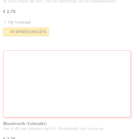
In 1978 begon de BBC met de verfilming van de toneelstukken…
€ 2,75
✓
Op voorraad
IN WINKELWAGEN
Bloodworth (Gebruikt)
Het is 40 jaar geleden dat E.F. Bloodworth zijn vrouw en…