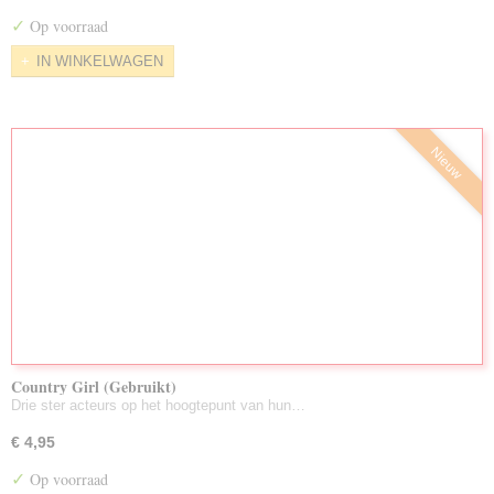
Nieuw Toegevoegd/Voorraad Aug. 2026
✓
Op voorraad
LuisterBoeken Gebruikt
IN WINKELWAGEN
Zeldzame DVD's
Partijen Gebruikte DVD's
Nieuw
Country Girl (Gebruikt)
Drie ster acteurs op het hoogtepunt van hun…
€ 4,95
✓
Op voorraad