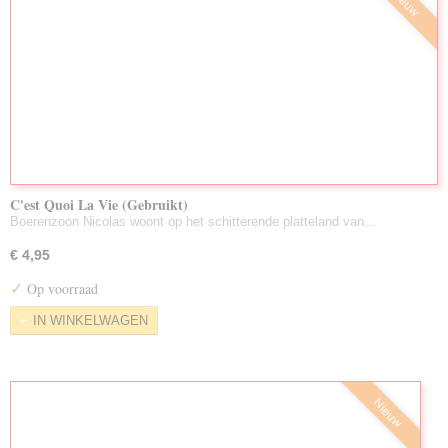
Nieuw
C'est Quoi La Vie (Gebruikt)
Boerenzoon Nicolas woont op het schitterende platteland van…
€ 4,95
✓
Op voorraad
IN WINKELWAGEN
Nieuw