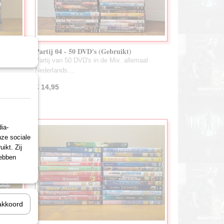
Partij 04 - 50 DVD's (Gebruikt)
al
Partij van 50 DVD's in de Mix. allemaal
Nederlands…
€ 14,95
ia-
nze sociale
ikt. Zij
hebben
akkoord