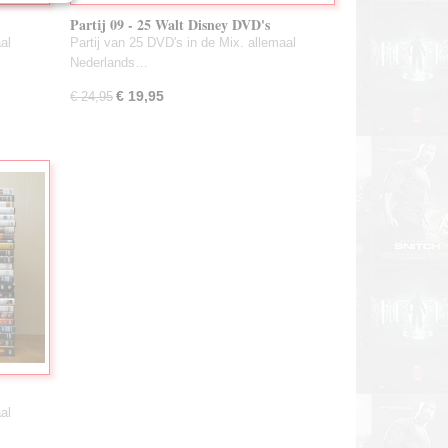
Partij 09 - 25 Walt Disney DVD's
(Gebruikt)
al
Partij van 25 DVD's in de Mix. allemaal
Nederlands…
€ 19,95
€ 24,95
al