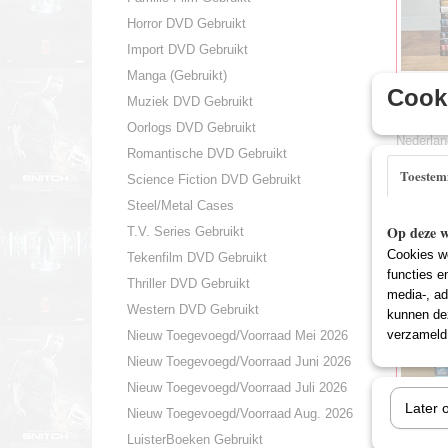
Horror DVD Gebruikt
Import DVD Gebruikt
Manga (Gebruikt)
Cooki
Partij 0
Muziek DVD Gebruikt
Partij v
Oorlogs DVD Gebruikt
Nederla
Romantische DVD Gebruikt
€ 14,95
Toeste
Science Fiction DVD Gebruikt
Steel/Metal Cases
Op deze w
T.V. Series Gebruikt
Cookies wo
Tekenfilm DVD Gebruikt
functies e
Thriller DVD Gebruikt
media-, ad
Western DVD Gebruikt
kunnen dez
verzameld 
Nieuw Toegevoegd/Voorraad Mei 2026
Nieuw Toegevoegd/Voorraad Juni 2026
Nieuw Toegevoegd/Voorraad Juli 2026
Later 
Nieuw Toegevoegd/Voorraad Aug. 2026
LuisterBoeken Gebruikt