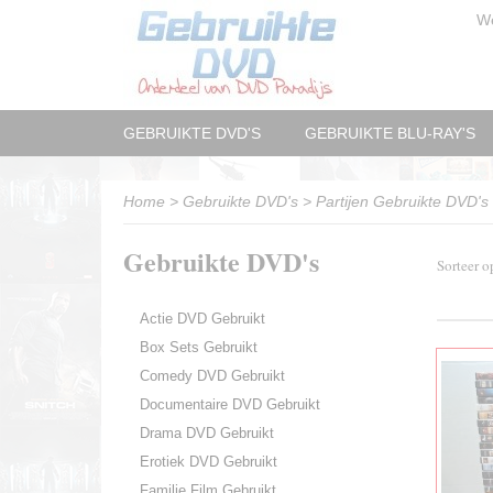
W
GEBRUIKTE DVD'S
GEBRUIKTE BLU-RAY'S
Home
>
Gebruikte DVD's
>
Partijen Gebruikte DVD's
Gebruikte DVD's
Sorteer 
Actie DVD Gebruikt
Box Sets Gebruikt
Comedy DVD Gebruikt
Documentaire DVD Gebruikt
Drama DVD Gebruikt
Erotiek DVD Gebruikt
Familie Film Gebruikt