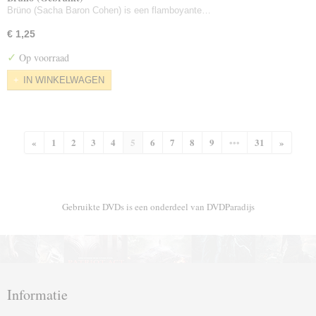
Brüno (Sacha Baron Cohen) is een flamboyante…
€ 1,25
✓
Op voorraad
IN WINKELWAGEN
«
1
2
3
4
5
6
7
8
9
•••
31
»
Gebruikte DVDs is een onderdeel van DVDParadijs
Informatie