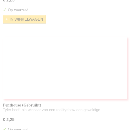
€ 2,25
✓
Op voorraad
IN WINKELWAGEN
Penthouse (Gebruikt)
Tyler heeft als winnaar van een realityshow een geweldige…
€ 2,25
✓
Op voorraad