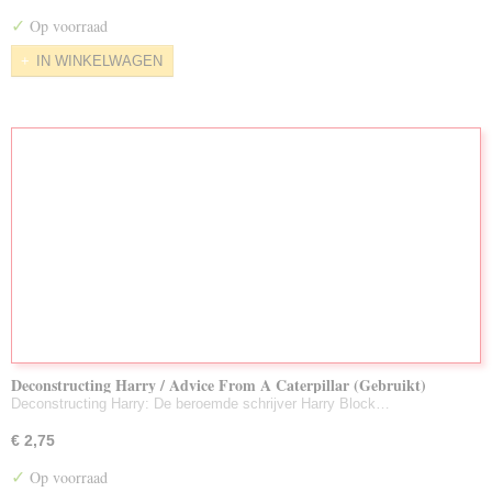
Nieuw Toegevoegd/Voorraad Aug. 2026
✓
Op voorraad
LuisterBoeken Gebruikt
IN WINKELWAGEN
Zeldzame DVD's
Partijen Gebruikte DVD's
Deconstructing Harry / Advice From A Caterpillar (Gebruikt)
Deconstructing Harry: De beroemde schrijver Harry Block…
€ 2,75
✓
Op voorraad