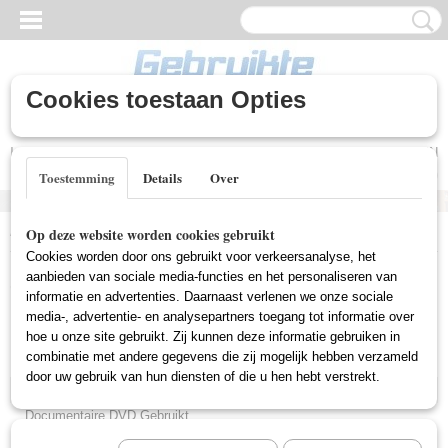
Cookies toestaan Opties
Inloggen
Registreren
UW WINKELWAGEN
Geen producten
(0)
Toestemming
Details
Over
Home
>
Gebruikte DVD's
>
Comedy DVD Gebruikt
Op deze website worden cookies gebruikt
Cookies worden door ons gebruikt voor verkeersanalyse, het
Gebruikte DVD's
aanbieden van sociale media-functies en het personaliseren van
informatie en advertenties. Daarnaast verlenen we onze sociale
media-, advertentie- en analysepartners toegang tot informatie over
hoe u onze site gebruikt. Zij kunnen deze informatie gebruiken in
Actie DVD Gebruikt
combinatie met andere gegevens die zij mogelijk hebben verzameld
Box Sets Gebruikt
door uw gebruik van hun diensten of die u hen hebt verstrekt.
Comedy DVD Gebruikt
Documentaire DVD Gebruikt
Drama DVD Gebruikt