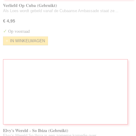
Verliefd Op Cuba (Gebruikt)
Als Loes wordt gebeld vanaf de Cubaanse Ambassade staat ze…
€ 4,95
✓
Op voorraad
IN WINKELWAGEN
Elvy's Wereld - So Ibiza (Gebruikt)
Elvy’s Wereld So Ibiza is een zomerse komedie over…