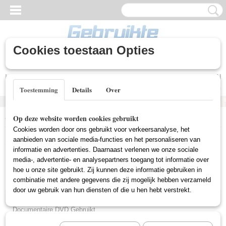
Cookies toestaan Opties
Inloggen
Registreren
UW WINKELWAGEN
Geen producten
(0)
Toestemming
Details
Over
Home
>
Gebruikte DVD's
>
Comedy DVD Gebruikt
Op deze website worden cookies gebruikt
Cookies worden door ons gebruikt voor verkeersanalyse, het
Gebruikte DVD's
aanbieden van sociale media-functies en het personaliseren van
informatie en advertenties. Daarnaast verlenen we onze sociale
media-, advertentie- en analysepartners toegang tot informatie over
hoe u onze site gebruikt. Zij kunnen deze informatie gebruiken in
Actie DVD Gebruikt
combinatie met andere gegevens die zij mogelijk hebben verzameld
Box Sets Gebruikt
door uw gebruik van hun diensten of die u hen hebt verstrekt.
Comedy DVD Gebruikt
Documentaire DVD Gebruikt
Drama DVD Gebruikt