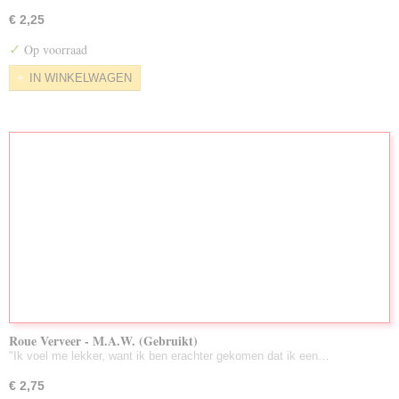
Nieuw Toegevoegd/Voorraad Aug. 2026
€ 2,25
LuisterBoeken Gebruikt
✓
Op voorraad
Zeldzame DVD's
IN WINKELWAGEN
Partijen Gebruikte DVD's
Roue Verveer - M.A.W. (Gebruikt)
"Ik voel me lekker, want ik ben erachter gekomen dat ik een…
€ 2,75