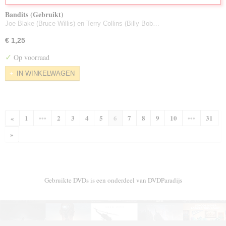
Bandits (Gebruikt)
Joe Blake (Bruce Willis) en Terry Collins (Billy Bob…
€ 1,25
✓
Op voorraad
IN WINKELWAGEN
«
1
•••
2
3
4
5
6
7
8
9
10
•••
31
»
Gebruikte DVDs is een onderdeel van DVDParadijs