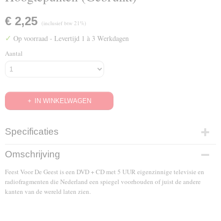
€ 2,25
(inclusief btw 21%)
✓
Op voorraad
- Levertijd 1 à 3 Werkdagen
Aantal
IN WINKELWAGEN
Specificaties
EAN code
Omschrijving
4988003053277
Feest Voor De Geest is een DVD + CD met 5 UUR eigenzinnige televisie en
radiofragmenten die Nederland een spiegel voorhouden of juist de andere
kanten van de wereld laten zien.