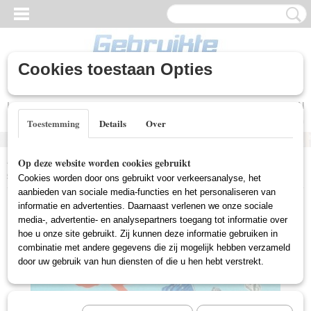
Cookies toestaan Opties
Inloggen
Registreren
UW WINKELWAGEN
Geen producten
(0)
Toestemming
Details
Over
Home
>
Gebruikte DVD's
>
Comedy DVD Gebruikt
>
Feest Voor De
Op deze website worden cookies gebruikt
geest - VPRO Hoogtepunten (Gebruikt)
Cookies worden door ons gebruikt voor verkeersanalyse, het
aanbieden van sociale media-functies en het personaliseren van
informatie en advertenties. Daarnaast verlenen we onze sociale
media-, advertentie- en analysepartners toegang tot informatie over
hoe u onze site gebruikt. Zij kunnen deze informatie gebruiken in
combinatie met andere gegevens die zij mogelijk hebben verzameld
door uw gebruik van hun diensten of die u hen hebt verstrekt.