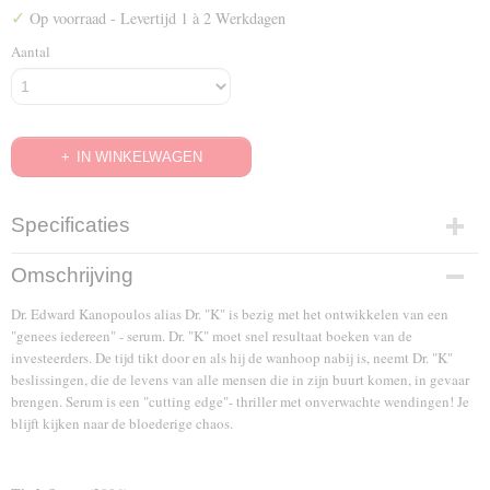
✓
Op voorraad
- Levertijd 1 à 2 Werkdagen
Aantal
IN WINKELWAGEN
Specificaties
EAN code
Omschrijving
8717185533385
Dr. Edward Kanopoulos alias Dr. "K" is bezig met het ontwikkelen van een
"genees iedereen" - serum. Dr. "K" moet snel resultaat boeken van de
investeerders. De tijd tikt door en als hij de wanhoop nabij is, neemt Dr. "K"
beslissingen, die de levens van alle mensen die in zijn buurt komen, in gevaar
brengen. Serum is een "cutting edge"- thriller met onverwachte wendingen! Je
blijft kijken naar de bloederige chaos.