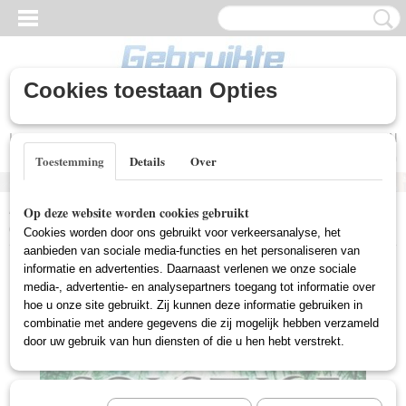
Cookies toestaan Opties
Inloggen
Registreren
UW WINKELWAGEN
Geen producten
(0)
Toestemming
Details
Over
Home
>
Gebruikte DVD's
>
Horror DVD Gebruikt
>
Solstice
Op deze website worden cookies gebruikt
(Gebruikt)
Cookies worden door ons gebruikt voor verkeersanalyse, het
aanbieden van sociale media-functies en het personaliseren van
informatie en advertenties. Daarnaast verlenen we onze sociale
media-, advertentie- en analysepartners toegang tot informatie over
hoe u onze site gebruikt. Zij kunnen deze informatie gebruiken in
combinatie met andere gegevens die zij mogelijk hebben verzameld
door uw gebruik van hun diensten of die u hen hebt verstrekt.