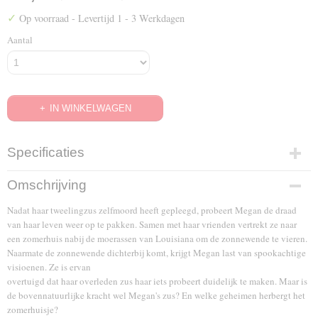
✓
Op voorraad
- Levertijd 1 - 3 Werkdagen
Aantal
IN WINKELWAGEN
Specificaties
EAN code
Omschrijving
8715664058305
Nadat haar tweelingzus zelfmoord heeft gepleegd, probeert Megan de draad
van haar leven weer op te pakken. Samen met haar vrienden vertrekt ze naar
een zomerhuis nabij de moerassen van Louisiana om de zonnewende te vieren.
Naarmate de zonnewende dichterbij komt, krijgt Megan last van spookachtige
visioenen. Ze is ervan
overtuigd dat haar overleden zus haar iets probeert duidelijk te maken. Maar is
de bovennatuurlijke kracht wel Megan's zus? En welke geheimen herbergt het
zomerhuisje?