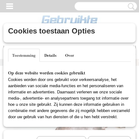
Cookies toestaan Opties
Inloggen
Registreren
UW WINKELWAGEN
Geen producten
(0)
Toestemming
Details
Over
Home
>
Gebruikte DVD's
>
Horror DVD Gebruikt
>
Keepsake
Op deze website worden cookies gebruikt
(Gebruikt)
Cookies worden door ons gebruikt voor verkeersanalyse, het
aanbieden van sociale media-functies en het personaliseren van
informatie en advertenties. Daarnaast verlenen we onze sociale
media-, advertentie- en analysepartners toegang tot informatie over
hoe u onze site gebruikt. Zij kunnen deze informatie gebruiken in
combinatie met andere gegevens die zij mogelijk hebben verzameld
door uw gebruik van hun diensten of die u hen hebt verstrekt.