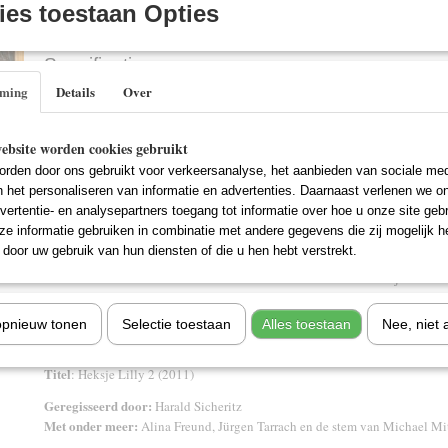
IN WINKELWAGEN
es toestaan Opties
Specificaties
mming
Details
Over
EAN code
8711983955011
Omschrijving
De postbode brengt een bijzondere brief voor Lilly. Wat zou erin staan? Sn
ebsite worden cookies gebruikt
open. "Zeer geëerde superheks Lilly," leest ze, "wij hebben een groot prob
rden door ons gebruikt voor verkeersanalyse, het aanbieden van sociale med
van ons land is betoverd. Kun jij ons alsjeblieft helpen?".
n het personaliseren van informatie en advertenties. Daarnaast verlenen we o
vertentie- en analysepartners toegang tot informatie over hoe u onze site gebru
De brief komt uit Mandolan, een exotisch land met woestijnen, olifanten 
e informatie gebruiken in combinatie met andere gegevens die zij mogelijk 
Natuurlijk wil Lilly graag helpen en ze vertrekt samen met het draakje He
door uw gebruik van hun diensten of die u hen hebt verstrekt.
maakt ze kennis met riksjachauffeur Musa, grootvizier Guliman en een hel
mensen en wezens. Maar zal het haar lukken om de troon te bevrijden van 
opnieuw tonen
Selectie toestaan
Alles toestaan
Nee, niet 
Titel
: Heksje Lilly 2 (2011)
Geregisseerd door:
Harald Sicheritz
Met onder meer:
Alina Freund, Jürgen Tarrach en de stem van Michael Mi