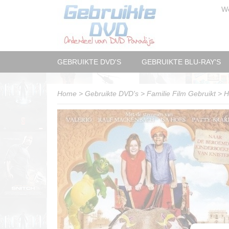
W
GEBRUIKTE DVD'S
GEBRUIKTE BLU-RAY'S
Home
>
Gebruikte DVD's
>
Familie Film Gebruikt
>
H