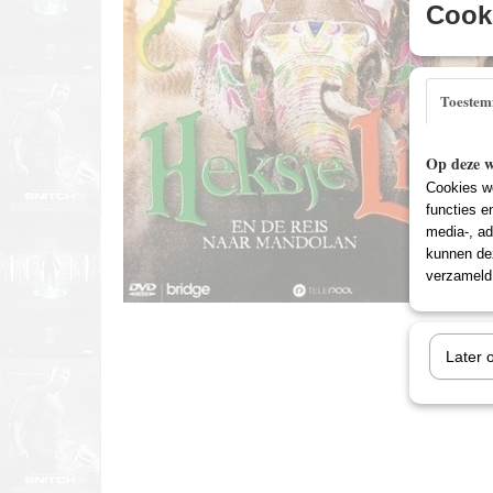
Cooki
Toeste
Op deze w
Cookies wo
functies e
media-, ad
kunnen dez
verzameld 
Later 