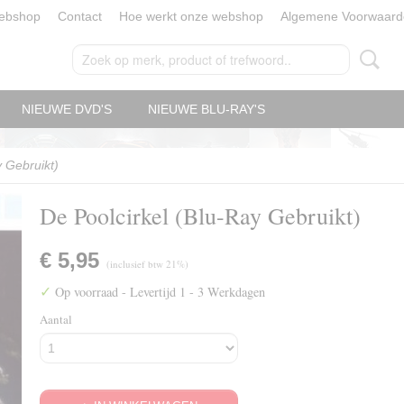
ebshop
Contact
Hoe werkt onze webshop
Algemene Voorwaard
NIEUWE DVD'S
NIEUWE BLU-RAY'S
y Gebruikt)
De Poolcirkel (Blu-Ray Gebruikt)
€ 5,95
(inclusief btw 21%)
✓
Op voorraad
- Levertijd 1 - 3 Werkdagen
Aantal