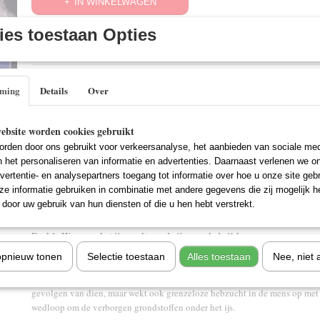
IN WINKELWAGEN
es toestaan Opties
Specificaties
EAN code
9789086022144
Omschrijving
mming
Details
Over
Schitterende high definition beelden over de toekomst van onze Aarde
Het zeeijs in het hele noordpoolgebied neemt drastisch af. Dit heeft uitera
ebsite worden cookies gebruikt
en de mensheid. De eerste slachtoffers van het smelten van de poolijs zijn 
rden door ons gebruikt voor verkeersanalyse, het aanbieden van sociale med
Noordpool leven. Daartegenover staat de wens van de mens om te ontdekk
n het personaliseren van informatie en advertenties. Daarnaast verlenen we o
onder de poolkap bevinden. Kunnen we de opwarming van de aarde stoppen 
vertentie- en analysepartners toegang tot informatie over hoe u onze site gebru
ons voordeel werken? Ontdek, dankzij deze schitterende high definition be
e informatie gebruiken in combinatie met andere gegevens die zij mogelijk 
negatieve kant van het smelten van het poolijs en welke invloed het heeft
door uw gebruik van hun diensten of die u hen hebt verstrekt.
aarde.
Deel 1: Wanneer het ijs smelt, verdwijnen ook de ijsberen
Hoe kunnen de ijsberen overleven als het ijs verdwijnt? In dit deel van de 
opnieuw tonen
Selectie toestaan
Alles toestaan
Nee, niet 
wetenschappers onderzoek verrichten in het noordpoolgebied en getuige z
veranderingen, die er plaatsvinden. Het broeikaseffect veroorzaakt het slin
gevolgen van dien, maar wekt ook grenzeloze hebzucht in de mens op met al
wedloop om de verborgen grondstoffen onder het ijs.