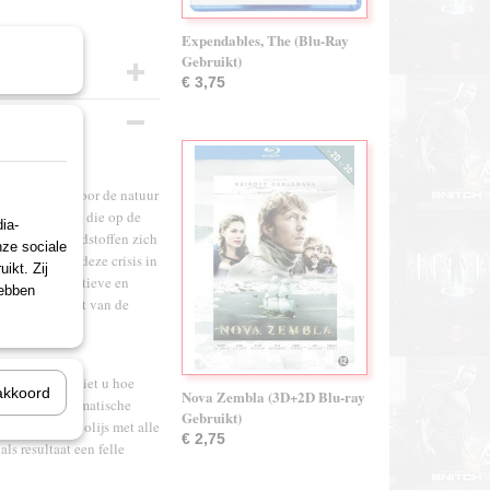
Expendables, The (Blu-Ray
Gebruikt)
€ 3,75
ard gevolgen voor de natuur
de wilde dieren die op de
ia-
en welke grondstoffen zich
nze sociale
of laten we deze crisis in
ikt. Zij
elden, de positieve en
hebben
 op de toekomst van de
documentaire ziet u hoe
akkoord
Nova Zembla (3D+2D Blu-ray
ijn van de dramatische
Gebruikt)
ken van het poolijs met alle
€ 2,75
s resultaat een felle