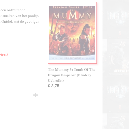
 een ontzettende
t smelten van het poolijs,
e. Ontdek wat de gevolgen
ler..!
The Mummy 3: Tomb Of The
Dragon Emperor (Blu-Ray
Gebruikt)
€ 3,75