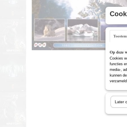
Cooki
Toeste
Op deze w
Cookies wo
functies e
media-, ad
kunnen dez
verzameld 
Later 