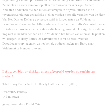
begeleiding van hun professors en de bescherming van Professor Perkamentus.
Ze moeten nu meer dan ooit op elkaar vertrouwen maar er zijn Duistere
Krachten onder hen die hen uit elkaar dreigen te drijven. Intussen is de
tovenaarswereld een gevaarlijke plek geworden voor alle vijanden van de Heer
Van Het Duister. De lang gevreesde strijd is losgebarsten en Voldemorts
Dooddoeners bezetten het Ministerie van Toverkunst en zelfs Zweinstein, waar
ze iedereen terroriseren en arresteren die hen tegenwerkt. De enige trofee die ze
nog niet in handen hebben en die Voldemort het liefste van allemaal te pakken
wil krijgen, is Harry Potter. De Uitverkorene is nu de prooi waar de
Dooddoeners op jagen, en ze hebben de opdracht gekregen Harry naar
Voldemort te brengen... levend.
Let op: een blu-ray-disk kan alleen afgespeeld worden op een blu-ray-
speler..!
Titel: Harry Potter And The Deatly Hallows: Part 1 (2010)
Avontuur / Fantasy
146 minuten
geregisseerd door David Yates