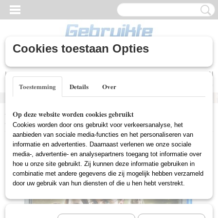
Cookies toestaan Opties
Inloggen
Registreren
UW WINKELWAGEN
Geen producten
(0)
Toestemming
Details
Over
Home
>
Gebruikte Blu-Ray's
>
Harry Potter And The Deatlhy
Op deze website worden cookies gebruikt
Hallows: Part 1 (Blu-Ray Gebruikt)
Cookies worden door ons gebruikt voor verkeersanalyse, het
aanbieden van sociale media-functies en het personaliseren van
informatie en advertenties. Daarnaast verlenen we onze sociale
media-, advertentie- en analysepartners toegang tot informatie over
hoe u onze site gebruikt. Zij kunnen deze informatie gebruiken in
combinatie met andere gegevens die zij mogelijk hebben verzameld
door uw gebruik van hun diensten of die u hen hebt verstrekt.