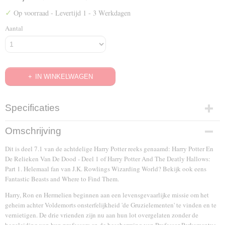
✓
Op voorraad
- Levertijd 1 - 3 Werkdagen
Aantal
IN WINKELWAGEN
Specificaties
EAN code
Omschrijving
5051888073674
Dit is deel 7.1 van de achtdelige Harry Potter reeks genaamd: Harry Potter En
De Relieken Van De Dood - Deel 1 of Harry Potter And The Deatly Hallows:
Part 1. Helemaal fan van J.K. Rowlings Wizarding World? Bekijk ook eens
Fantastic Beasts and Where to Find Them.
Harry, Ron en Hermelien beginnen aan een levensgevaarlijke missie om het
geheim achter Voldemorts onsterfelijkheid 'de Gruzielementen' te vinden en te
vernietigen. De drie vrienden zijn nu aan hun lot overgelaten zonder de