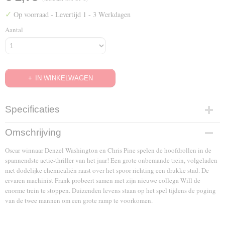
✓
Op voorraad
- Levertijd 1 - 3 Werkdagen
Aantal
IN WINKELWAGEN
Specificaties
EAN code
Omschrijving
8712626092063
Oscar winnaar Denzel Washington en Chris Pine spelen de hoofdrollen in de
spannendste actie-thriller van het jaar! Een grote onbemande trein, volgeladen
met dodelijke chemicaliën raast over het spoor richting een drukke stad. De
ervaren machinist Frank probeert samen met zijn nieuwe collega Will de
enorme trein te stoppen. Duizenden levens staan op het spel tijdens de poging
van de twee mannen om een grote ramp te voorkomen.