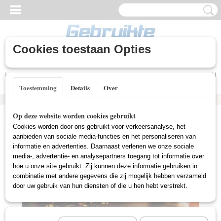
Cookies toestaan Opties
Inloggen
Registreren
UW WINKELWAGEN
Geen producten
(0)
Toestemming
Details
Over
Home
>
Gebruikte DVD's
>
Actie DVD Gebruikt
>
Unstoppable
Op deze website worden cookies gebruikt
(2010) (Gebruikt)
Cookies worden door ons gebruikt voor verkeersanalyse, het
aanbieden van sociale media-functies en het personaliseren van
informatie en advertenties. Daarnaast verlenen we onze sociale
media-, advertentie- en analysepartners toegang tot informatie over
hoe u onze site gebruikt. Zij kunnen deze informatie gebruiken in
combinatie met andere gegevens die zij mogelijk hebben verzameld
door uw gebruik van hun diensten of die u hen hebt verstrekt.