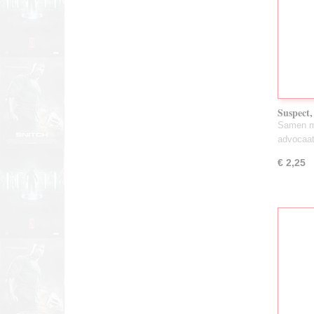
Suspect,
Samen m
advocaa
€ 2,25