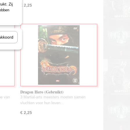
ikt. Zij
€ 2,25
hebben
akkoord
Dragon Hero (Gebruikt)
pe van
3 Martial-arts meesters moeten samen
vluchten voor hun leven…
€ 2,25