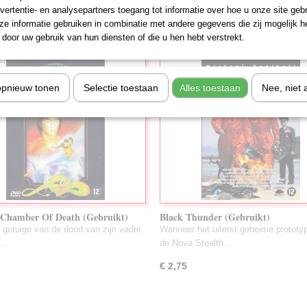
vertentie- en analysepartners toegang tot informatie over hoe u onze site gebru
€ 4,95
e informatie gebruiken in combinatie met andere gegevens die zij mogelijk 
door uw gebruik van hun diensten of die u hen hebt verstrekt.
opnieuw tonen
Selectie toestaan
Alles toestaan
Nee, niet 
 Chamber Of Death (Gebruikt)
Black Thunder (Gebruikt)
s getuige van de dood van zijn vader
Wanneer het uiterst geheime prototy
n…
de Nova Stealth…
€ 2,75