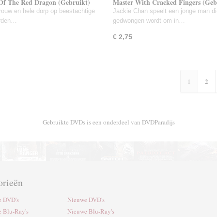
Of The Red Dragon (Gebruikt)
Master With Cracked Fingers (Geb
vrouw en hele dorp op beestachtige
Jackie Chan speelt een jonge man di
orden…
gedwongen wordt om in…
€ 2,75
1
2
Gebruikte DVDs is een onderdeel van DVDParadijs
orieën
e DVD's
Nieuwe DVD's
e Blu-Ray's
Nieuwe Blu-Ray's