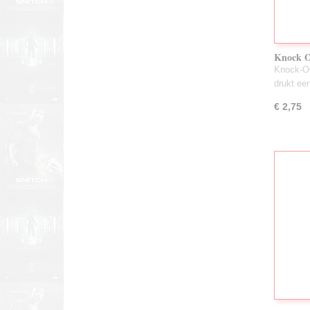
Knock O
Knock-Ou
drukt e
€ 2,75