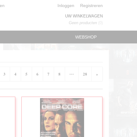
en
Inloggen
Registreren
UW WINKELWAGEN
Geen producten
(0)
WEBSHOP
3
4
5
6
7
8
•••
28
»