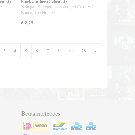
ruikt)
Starkweather (Gebruikt)
e
Schrijver Stephen Johnston (ed Gein, Ed
Bundy, The Hillside…
€ 2,25
3
4
5
6
7
8
•••
28
»
Betaalmethodes