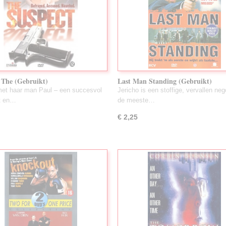
 The (Gebruikt)
Last Man Standing (Gebruikt)
et haar man Paul – een succesvol
Jericho is een stoffige, vervallen neg
t en…
de meeste…
€ 2,25