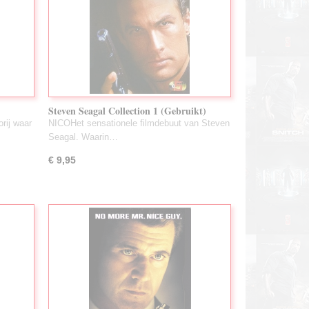
Steven Seagal Collection 1 (Gebruikt)
orij waar
NICOHet sensationele filmdebuut van Steven
Seagal. Waarin…
€ 9,95