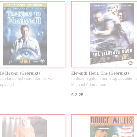
 To Heaven (Gebruikt)
Eleventh Hour, The (Gebruikt)
zijn kindertijd wordt James van
In deze hightech non-stop actiefilm i
geplaagd…
Michael Adams een…
€ 2,25