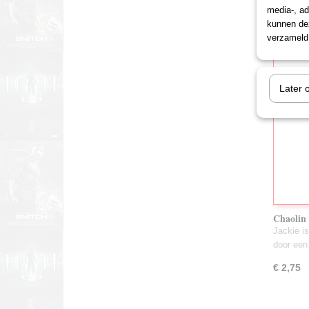
media-, ad
€ 3,75
kunnen dez
verzameld 
Later 
Chaolin
Jackie i
door ee
€ 2,75