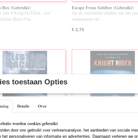
 Box (Gebruikt)
Escape From Sobibor (Gebruikt)
x met 4 Kung Fu Films. -Iron
Op de veertiende oktober van het jaa
Strikes Back-The…
ondernamen de…
€ 2,75
es toestaan Opties
mming
Details
Over
On A Chain (Gebruikt)
Knight Rider - Best Of (Gebruikt)
ebsite worden cookies gebruikt
rman van het drugsbestrijdingsteam
Geheim agent Michael Long wordt ge
rden door ons gebruikt voor verkeersanalyse, het aanbieden van sociale med
rpol…
de mysterieuze…
n het personaliseren van informatie en advertenties. Daarnaast verlenen we o