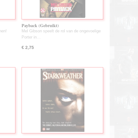
Payback (Gebruikt)
nen!
Mel Gibson speelt de rol van de ongevoelige
Porter in…
€ 2,75