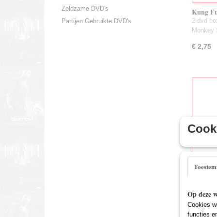
Zeldzame DVD's
Kung Fu
2-dvd bo
Partijen Gebruikte DVD's
Monkey 
€ 2,75
Cooki
Toeste
Puppet 
Op deze w
Paul She
Cookies wo
van Inte
functies e