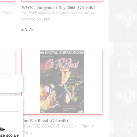
WWE - Judgement Day 2006 (Gebruikt)
r 1943
De WWE-release-lijst 'goes on and on', en
waarom ook niet,…
€ 3,75
Out For Blood (Gebruikt)
red door
DON "THE DRAGON" WILSON ("Ring of
ia-
Fire…
nze sociale