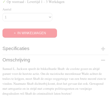
✓
Op voorraad
- Levertijd 1 - 3 Werkdagen
Aantal
IN WINKELWAGEN
Specificaties
EAN code
Omschrijving
8714865555538
Samuel L. Jackson speelt de bikkelharde Shaft: de coolste gozer en altijd
garant voor de heetste actie. Om de racistische moordenaar Wade achter de
tralies te krijgen, moet Shaft de enige ooggetuige van een brute moord zien te
vinden. Naarmate Shaft dichterbij komt, doet het gevaar dat ook. Gewapend
met arrogantie en in strijd met corrupte politieagenten en venijnige
drugsdealers wil Shaft de criminaliteit laten boeten!