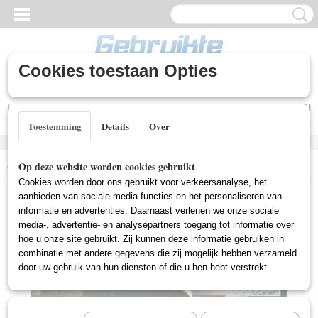
Cookies toestaan Opties
Inloggen
Registreren
UW WINKELWAGEN
Geen producten
(0)
Toestemming
Details
Over
Home
>
Gebruikte DVD's
>
Actie DVD Gebruikt
>
Shaft (Gebruikt)
Op deze website worden cookies gebruikt
Cookies worden door ons gebruikt voor verkeersanalyse, het
aanbieden van sociale media-functies en het personaliseren van
informatie en advertenties. Daarnaast verlenen we onze sociale
media-, advertentie- en analysepartners toegang tot informatie over
hoe u onze site gebruikt. Zij kunnen deze informatie gebruiken in
combinatie met andere gegevens die zij mogelijk hebben verzameld
door uw gebruik van hun diensten of die u hen hebt verstrekt.