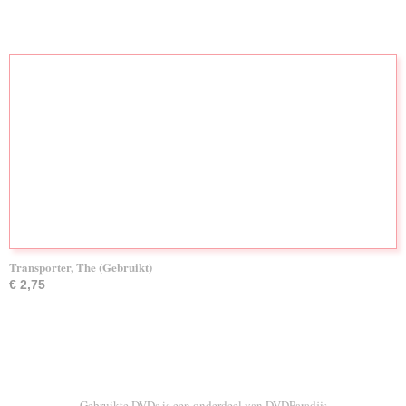
Transporter, The (Gebruikt)
€ 2,75
Gebruikte DVDs is een onderdeel van DVDParadijs