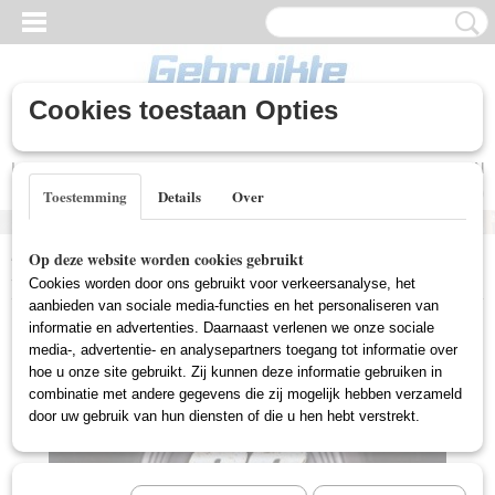
Cookies toestaan Opties
Inloggen
Registreren
UW WINKELWAGEN
Geen producten
(0)
Toestemming
Details
Over
Home
>
Gebruikte DVD's
>
Actie DVD Gebruikt
>
Gone In 60
Op deze website worden cookies gebruikt
Seconds (Gebruikt)
Cookies worden door ons gebruikt voor verkeersanalyse, het
aanbieden van sociale media-functies en het personaliseren van
informatie en advertenties. Daarnaast verlenen we onze sociale
media-, advertentie- en analysepartners toegang tot informatie over
hoe u onze site gebruikt. Zij kunnen deze informatie gebruiken in
combinatie met andere gegevens die zij mogelijk hebben verzameld
door uw gebruik van hun diensten of die u hen hebt verstrekt.