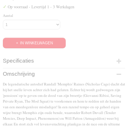
✓
Op voorraad
- Levertijd 1 - 3 Werkdagen
Aantal
IN WINKELWAGEN
Specificaties
EAN code
Omschrijving
8717418068219
De legendarische autodief Randall 'Memphis' Raines (Nicholas Cage) dacht dat
hij het snelle leven achter zich had gelaten. Echter hij wordt gedwongen zijn
'pensioen' op te geven om de dood van zijn broertje (Giovanni Ribisi, Saving
Private Ryan, The Mod Squat) te voorkomen en hem te redden uit de handen
van een meedogenloze misdadiger! In een razend tempo en op geheel eigen
wijze brengt Memphis zijn oude bende, waaronder Robert Duvall (Tender
Mercies, Deep Impact, Phenomenon) en Will Patton (Armageddon) weer bij
elkaar. En stort zich vol levensverachting plankgas in de race om de ultieme