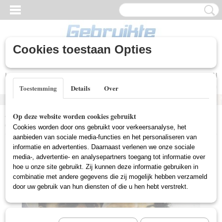
Cookies toestaan Opties
Inloggen
Registreren
UW WINKELWAGEN
Geen producten
(0)
Toestemming
Details
Over
Home
>
Gebruikte DVD's
>
Actie DVD Gebruikt
>
Goodbye America
Op deze website worden cookies gebruikt
(Gebruikt)
Cookies worden door ons gebruikt voor verkeersanalyse, het
aanbieden van sociale media-functies en het personaliseren van
informatie en advertenties. Daarnaast verlenen we onze sociale
media-, advertentie- en analysepartners toegang tot informatie over
hoe u onze site gebruikt. Zij kunnen deze informatie gebruiken in
combinatie met andere gegevens die zij mogelijk hebben verzameld
door uw gebruik van hun diensten of die u hen hebt verstrekt.