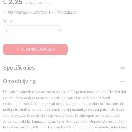
€ 2,25
(inclusief btw 21%)
✓
Op voorraad
- Levertijd 1 - 3 Werkdagen
Aantal
IN WINKELWAGEN
Specificaties
EAN code
Omschrijving
8714025505960
De laatste Amerikaanse marinebasis op de Filipijnen moet sluiten. Het feit dat
een minderwaardige natie het machtige Amerika op de knieën heeft
gedwongen, zadelt sommige van de perfect getrainde vechtmachines met de
nodige frustraties op. Eén van hen is de eigenzinnige en zeer patriottistische
John Stryzack. Door de sluiting van de basis, in zijn ogen het verraad van
Amerika, raakt hij langzaam maar zeker doorgedraaid. Ongewild sleurt hij zijn
twee dienstmaten, William Hawk en Paul Bladon, in het naderende onheil mee.