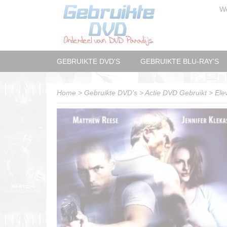
W
GEBRUIKTE DVD'S
GEBRUIKTE BLU-RAY'S
Home
>
Gebruikte DVD's
>
Actie DVD Gebruikt
>
Ele