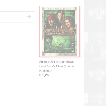
Pirates Of The Caribbean:
Dead Man's Chest (2DVD)
(Gebruikt)
€ 1,25