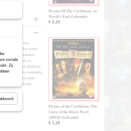
Pirates Of The Caribbean: At
World's End (Gebruikt)
€ 2,25
l, die tijdens een
rteld wordt. Tot ieders
ia-
 toenmalige commandant
nze sociale
 Noord-Koreaanse ex-
ikt. Zij
aar schedel laat plaatsen,
hebben
om zijn vriend en voormalig
loffen. Hierdoor raakt
 generaal, de Noord-
enator...
akkoord
Pirates of the Caribbean: The
Curse of the Black Pearl
(2DVD) (Gebruikt)
€ 1,25