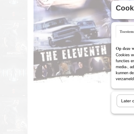
Cooki
Toeste
Op deze w
Cookies wo
functies e
media-, ad
kunnen dez
verzameld 
Later 