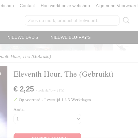
ebshop
Contact
Hoe werkt onze webshop
Algemene Voorwaard
NIEUWE DVD'S
NIEUWE BLU-RAY'S
venth Hour, The (Gebruikt)
Eleventh Hour, The (Gebruikt)
€ 2,25
(inclusief btw 21%)
✓
Op voorraad
- Levertijd 1 à 3 Werkdagen
Aantal