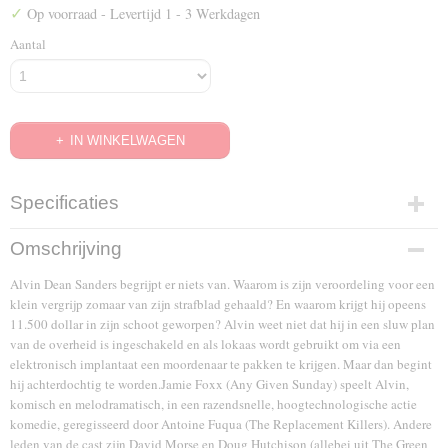
✓
Op voorraad
- Levertijd 1 - 3 Werkdagen
Aantal
IN WINKELWAGEN
Specificaties
EAN code
Omschrijving
7321931188043
Alvin Dean Sanders begrijpt er niets van. Waarom is zijn veroordeling voor een
klein vergrijp zomaar van zijn strafblad gehaald? En waarom krijgt hij opeens
11.500 dollar in zijn schoot geworpen? Alvin weet niet dat hij in een sluw plan
van de overheid is ingeschakeld en als lokaas wordt gebruikt om via een
elektronisch implantaat een moordenaar te pakken te krijgen. Maar dan begint
hij achterdochtig te worden.Jamie Foxx (Any Given Sunday) speelt Alvin,
komisch en melodramatisch, in een razendsnelle, hoogtechnologische actie
komedie, geregisseerd door Antoine Fuqua (The Replacement Killers). Andere
leden van de cast zijn David Morse en Doug Hutchison (allebei uit The Green