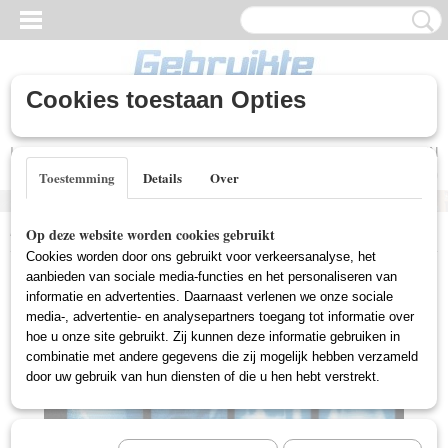
Cookies toestaan Opties
Inloggen
Registreren
UW WINKELWAGEN
Geen producten
(0)
Toestemming
Details
Over
Home
>
Gebruikte DVD's
>
Actie DVD Gebruikt
>
Bait (Gebruikt)
Op deze website worden cookies gebruikt
Cookies worden door ons gebruikt voor verkeersanalyse, het
aanbieden van sociale media-functies en het personaliseren van
informatie en advertenties. Daarnaast verlenen we onze sociale
media-, advertentie- en analysepartners toegang tot informatie over
hoe u onze site gebruikt. Zij kunnen deze informatie gebruiken in
combinatie met andere gegevens die zij mogelijk hebben verzameld
door uw gebruik van hun diensten of die u hen hebt verstrekt.