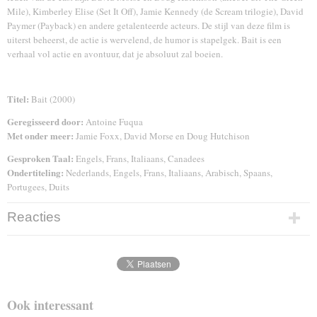
Mile), Kimberley Elise (Set It Off), Jamie Kennedy (de Scream trilogie), David
Paymer (Payback) en andere getalenteerde acteurs. De stijl van deze film is
uiterst beheerst, de actie is wervelend, de humor is stapelgek. Bait is een
verhaal vol actie en avontuur, dat je absoluut zal boeien.
Titel:
Bait (2000)
Geregisseerd door:
Antoine Fuqua
Met onder meer:
Jamie Foxx, David Morse en Doug Hutchison
Gesproken Taal:
Engels, Frans, Italiaans, Canadees
Ondertiteling:
Nederlands, Engels, Frans, Italiaans, Arabisch, Spaans,
Portugees, Duits
Reacties
Ook interessant