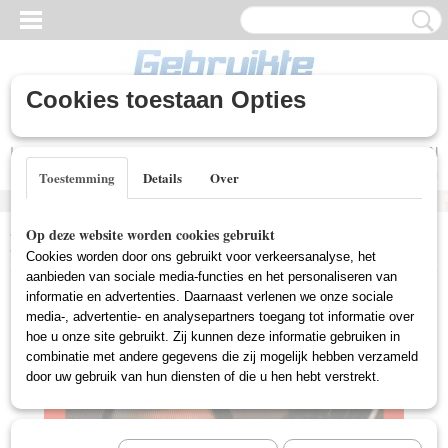
Cookies toestaan Opties
Inloggen
Registreren
UW WINKELWAGEN
Geen producten
(0)
Toestemming
Details
Over
Home
>
Gebruikte DVD's
>
Actie DVD Gebruikt
>
On Deadly
Op deze website worden cookies gebruikt
Ground (Gebruikt)
Cookies worden door ons gebruikt voor verkeersanalyse, het
aanbieden van sociale media-functies en het personaliseren van
informatie en advertenties. Daarnaast verlenen we onze sociale
media-, advertentie- en analysepartners toegang tot informatie over
hoe u onze site gebruikt. Zij kunnen deze informatie gebruiken in
combinatie met andere gegevens die zij mogelijk hebben verzameld
door uw gebruik van hun diensten of die u hen hebt verstrekt.