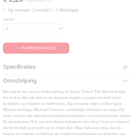
(inclusief btw 21%)
✓
Op voorraad
- Levertijd 1 - 3 Werkdagen
Aantal
IN WINKELWAGEN
Specificaties
EAN code
Omschrijving
7321931132275
Het ruigste lid van een olieboorploeg in Alaska, Forrest Taft (Steven Seagal,
die in deze film zijn debuut als regisseur maakt), is gespecialiseerd in het
bestrijden van branden in oliebronnen. Zijn zwaarste strijd is echter tegen
Michael Jennings (Michael Caine) de verraderlijke directeur van Aegis Oil.
Aegis omzeilt alle milieubeschermingsmaatregelen om winst te kunnen maken.
En daarom staan Taft, een autochtone milieuactiviste (Joan Chen) en iedereen
die het bedrijf tegenwerkt op de zwarte lijst. Maar Taft slaat terug, met als
wapens de oosterse vechtkunst, de overlevingstechnieken en de kennis van