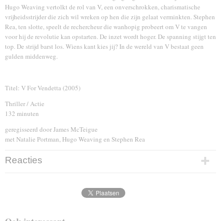
Hugo Weaving vertolkt de rol van V, een onverschrokken, charismatische
vrijheidsstrijder die zich wil wreken op hen die zijn gelaat verminkten. Stephen
Rea, ten slotte, speelt de rechercheur die wanhopig probeert om V te vangen
voor hij de revolutie kan opstarten. De inzet wordt hoger. De spanning stijgt ten
top. De strijd barst los. Wiens kant kies jij? In de wereld van V bestaat geen
gulden middenweg.
Titel: V For Vendetta (2005)
Thriller / Actie
132 minuten
geregisseerd door James McTeigue
met Natalie Portman, Hugo Weaving en Stephen Rea
Reacties