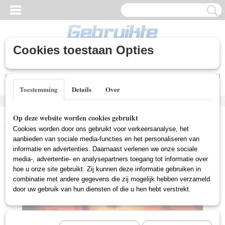
Cookies toestaan Opties
Inloggen
Registreren
UW WINKELWAGEN
Geen producten
(0)
Toestemming
Details
Over
Home
>
Gebruikte DVD's
>
Actie DVD Gebruikt
>
V For Vendetta
Op deze website worden cookies gebruikt
(Gebruikt)
Cookies worden door ons gebruikt voor verkeersanalyse, het
aanbieden van sociale media-functies en het personaliseren van
informatie en advertenties. Daarnaast verlenen we onze sociale
media-, advertentie- en analysepartners toegang tot informatie over
hoe u onze site gebruikt. Zij kunnen deze informatie gebruiken in
combinatie met andere gegevens die zij mogelijk hebben verzameld
door uw gebruik van hun diensten of die u hen hebt verstrekt.