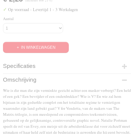
(inclusief btw 21%)
✓
Op voorraad
- Levertijd 1 - 3 Werkdagen
Aantal
IN WINKELWAGEN
Specificaties
EAN code
Omschrijving
7321932736601
Wie is die man die zijn verminkte gezicht achter een masker verbergt? Een held
of een gek? Een bevrijder of een onderdrukker? Wie is V? En wie zal hem
bijstaan in zijn gedurfde complot om het totalitaire regime te vernietigen
waaronder zijn land gebukt gaat? V for Vendetta, van de makers van The
Matrix-trilogie, is een meeslepend en compromisloos toekomstvisioen,
gebaseerd op de gelijknamige, controversiële graphic novel. Natalie Portman
speelt de rol van Evey, een meisje uit de arbeidersklasse dat voor zichzelf moet
uitmaken of haar held zelf niet de bedreiging is geworden die hij eerst bevocht.