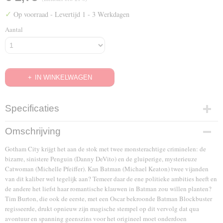
✓
Op voorraad
- Levertijd 1 - 3 Werkdagen
Aantal
IN WINKELWAGEN
Specificaties
EAN code
Omschrijving
7321931150002
Gotham City krijgt het aan de stok met twee monsterachtige criminelen: de
bizarre, sinistere Penguin (Danny DeVito) en de gluiperige, mysterieuze
Catwoman (Michelle Pfeiffer). Kan Batman (Michael Keaton) twee vijanden
van dit kaliber wel tegelijk aan? Temeer daar de ene politieke ambities heeft en
de andere het liefst haar romantische klauwen in Batman zou willen planten?
Tim Burton, die ook de eerste, met een Oscar bekroonde Batman Blockbuster
regisseerde, drukt opnieuw zijn magische stempel op dit vervolg dat qua
avontuur en spanning geenszins voor het origineel moet onderdoen