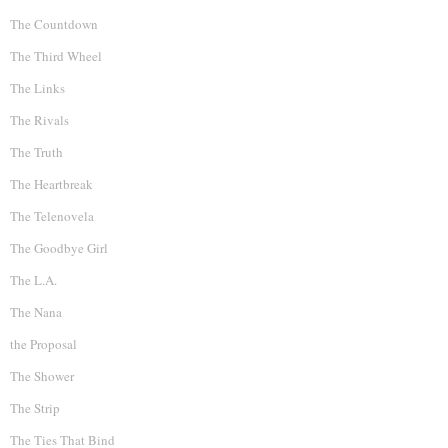
The Countdown
The Third Wheel
The Links
The Rivals
The Truth
The Heartbreak
The Telenovela
The Goodbye Girl
The L.A.
The Nana
the Proposal
The Shower
The Strip
The Ties That Bind