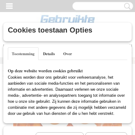
Cookies toestaan Opties
Inloggen
Registreren
UW WINKELWAGEN
Geen producten
(0)
Toestemming
Details
Over
Home
>
Gebruikte DVD's
>
Box Sets Gebruikt
>
O.C. - Seizoen 1
Op deze website worden cookies gebruikt
(7DVD)(Gebruikt)
Cookies worden door ons gebruikt voor verkeersanalyse, het
aanbieden van sociale media-functies en het personaliseren van
informatie en advertenties. Daarnaast verlenen we onze sociale
media-, advertentie- en analysepartners toegang tot informatie over
hoe u onze site gebruikt. Zij kunnen deze informatie gebruiken in
combinatie met andere gegevens die zij mogelijk hebben verzameld
door uw gebruik van hun diensten of die u hen hebt verstrekt.