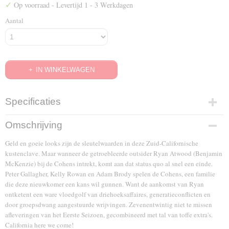
✓
Op voorraad
- Levertijd 1 - 3 Werkdagen
Aantal
IN WINKELWAGEN
Specificaties
EAN code
Omschrijving
7321932396805
Geld en goeie looks zijn de sleutelwaarden in deze Zuid-Californische
kustenclave. Maar wanneer de getroebleerde outsider Ryan Atwood (Benjamin
McKenzie) bij de Cohens intrekt, komt aan dat status quo al snel een einde.
Peter Gallagher, Kelly Rowan en Adam Brody spelen de Cohens, een familie
die deze nieuwkomer een kans wil gunnen. Want de aankomst van Ryan
ontketent een ware vloedgolf van driehoeksaffaires, generatieconflicten en
door groepsdwang aangestuurde wrijvingen. Zevenentwintig niet te missen
afleveringen van het Eerste Seizoen, gecombineerd met tal van toffe extra's.
California here we come!