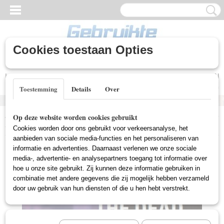
Cookies toestaan Opties
Inloggen
Registreren
UW WINKELWAGEN
Geen producten
(0)
Toestemming
Details
Over
Home
>
Gebruikte DVD's
>
Box Sets Gebruikt
>
Waking The Dead -
Op deze website worden cookies gebruikt
Serie 8 (Gebruikt)
Cookies worden door ons gebruikt voor verkeersanalyse, het
aanbieden van sociale media-functies en het personaliseren van
informatie en advertenties. Daarnaast verlenen we onze sociale
media-, advertentie- en analysepartners toegang tot informatie over
hoe u onze site gebruikt. Zij kunnen deze informatie gebruiken in
combinatie met andere gegevens die zij mogelijk hebben verzameld
door uw gebruik van hun diensten of die u hen hebt verstrekt.