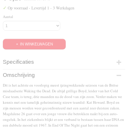
✓
Op voorraad
- Levertijd 1 - 3 Werkdagen
Aantal
IN WINKELWAGEN
Specificaties
EAN code
Omschrijving
8717344739467
Dit is het achtste en voorlopig meest ijzingwekkende seizoen van de Britse
misdaadserie Waking the Dead. De altijd grillige Boyd, leider van het Cold
Case team, is terug, drie maanden na de dood van zijn zoon. Verder maken we
kennis met een tamelijk geheimzinnig nieuw teamlid: Kat Howard. Boyd en
zijn mensen worden weer geconfronteerd met een aantal zeer duistere zaken.
Magdalene 26 gaat over een jonge vrouw die betrokken raakt bij een auto-
ongeluk. In het ziekenhuis blijkt er een verband te bestaan tussen haar DNA en
een dubbele moord uit 1967. In End Of The Night gaat het om een extreem