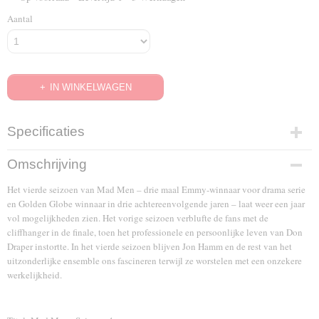
Aantal
IN WINKELWAGEN
Specificaties
EAN code
Omschrijving
8716777949597
Het vierde seizoen van Mad Men – drie maal Emmy-winnaar voor drama serie
en Golden Globe winnaar in drie achtereenvolgende jaren – laat weer een jaar
vol mogelijkheden zien. Het vorige seizoen verblufte de fans met de
cliffhanger in de finale, toen het professionele en persoonlijke leven van Don
Draper instortte. In het vierde seizoen blijven Jon Hamm en de rest van het
uitzonderlijke ensemble ons fascineren terwijl ze worstelen met een onzekere
werkelijkheid.