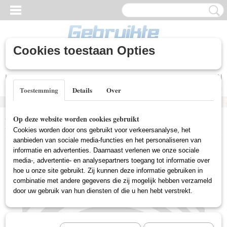
Cookies toestaan Opties
Inloggen
Registreren
UW WINKELWAGEN
Geen producten
(0)
Toestemming
Details
Over
Home
>
Gebruikte DVD's
>
Box Sets Gebruikt
>
Mad Men -
Op deze website worden cookies gebruikt
Seizoen 4 (Gebruikt)
Cookies worden door ons gebruikt voor verkeersanalyse, het
aanbieden van sociale media-functies en het personaliseren van
informatie en advertenties. Daarnaast verlenen we onze sociale
media-, advertentie- en analysepartners toegang tot informatie over
hoe u onze site gebruikt. Zij kunnen deze informatie gebruiken in
combinatie met andere gegevens die zij mogelijk hebben verzameld
door uw gebruik van hun diensten of die u hen hebt verstrekt.