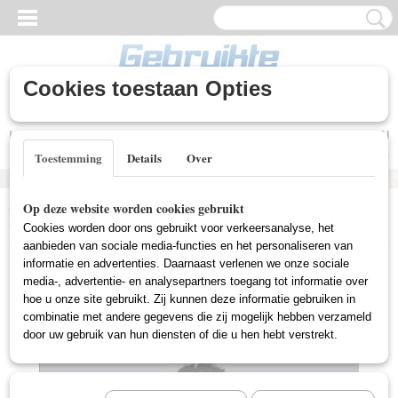
Cookies toestaan Opties
Inloggen
Registreren
UW WINKELWAGEN
Geen producten
(0)
Toestemming
Details
Over
Home
>
Gebruikte DVD's
>
Box Sets Gebruikt
>
Wire, The -
Op deze website worden cookies gebruikt
Seizoen 1 (Gebruikt)
Cookies worden door ons gebruikt voor verkeersanalyse, het
aanbieden van sociale media-functies en het personaliseren van
informatie en advertenties. Daarnaast verlenen we onze sociale
media-, advertentie- en analysepartners toegang tot informatie over
hoe u onze site gebruikt. Zij kunnen deze informatie gebruiken in
combinatie met andere gegevens die zij mogelijk hebben verzameld
door uw gebruik van hun diensten of die u hen hebt verstrekt.