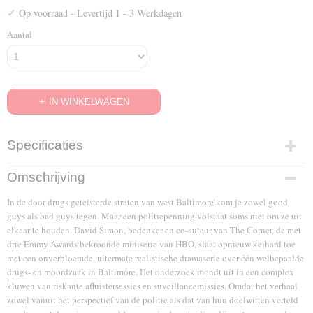
✓
Op voorraad
- Levertijd 1 - 3 Werkdagen
Aantal
IN WINKELWAGEN
Specificaties
EAN code
Omschrijving
5051888161708
In de door drugs geteisterde straten van west Baltimore kom je zowel good
guys als bad guys tegen. Maar een politiepenning volstaat soms niet om ze uit
elkaar te houden. David Simon, bedenker en co-auteur van The Corner, de met
drie Emmy Awards bekroonde miniserie van HBO, slaat opnieuw keihard toe
met een onverbloemde, uitermate realistische dramaserie over één welbepaalde
drugs- en moordzaak in Baltimore. Het onderzoek mondt uit in een complex
kluwen van riskante afluistersessies en suveillancemissies. Omdat het verhaal
zowel vanuit het perspectief van de politie als dat van hun doelwitten verteld