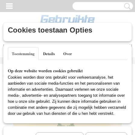
Cookies toestaan Opties
Inloggen
Registreren
UW WINKELWAGEN
Geen producten
(0)
Toestemming
Details
Over
Home
>
Gebruikte DVD's
>
Comedy DVD Gebruikt
>
Pfaffs, De
Op deze website worden cookies gebruikt
(Gebruikt)
Cookies worden door ons gebruikt voor verkeersanalyse, het
aanbieden van sociale media-functies en het personaliseren van
informatie en advertenties. Daarnaast verlenen we onze sociale
media-, advertentie- en analysepartners toegang tot informatie over
hoe u onze site gebruikt. Zij kunnen deze informatie gebruiken in
combinatie met andere gegevens die zij mogelijk hebben verzameld
door uw gebruik van hun diensten of die u hen hebt verstrekt.