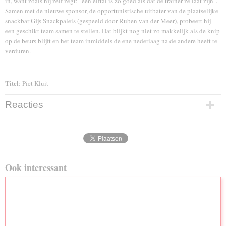
in, want zoals hij zelf zegt: "een elftal is zo goed als dat de trainer ze laat zijn".
Samen met de nieuwe sponsor, de opportunistische uitbater van de plaatselijke
snackbar Gijs Snackpaleis (gespeeld door Ruben van der Meer), probeert hij
een geschikt team samen te stellen. Dat blijkt nog niet zo makkelijk als de knip
op de beurs blijft en het team inmiddels de ene nederlaag na de andere heeft te
verduren.
Titel
: Piet Kluit
Reacties
Ook interessant