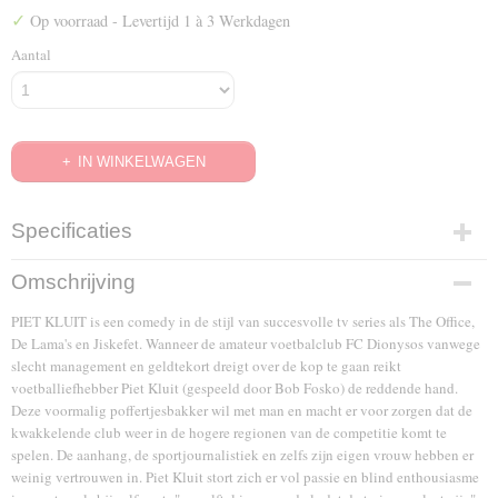
✓
Op voorraad
- Levertijd 1 à 3 Werkdagen
Aantal
IN WINKELWAGEN
Specificaties
EAN code
Omschrijving
8711983492783
PIET KLUIT is een comedy in de stijl van succesvolle tv series als The Office,
De Lama's en Jiskefet. Wanneer de amateur voetbalclub FC Dionysos vanwege
slecht management en geldtekort dreigt over de kop te gaan reikt
voetballiefhebber Piet Kluit (gespeeld door Bob Fosko) de reddende hand.
Deze voormalig poffertjesbakker wil met man en macht er voor zorgen dat de
kwakkelende club weer in de hogere regionen van de competitie komt te
spelen. De aanhang, de sportjournalistiek en zelfs zijn eigen vrouw hebben er
weinig vertrouwen in. Piet Kluit stort zich er vol passie en blind enthousiasme