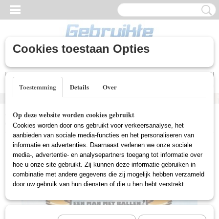
Cookies toestaan Opties
Inloggen
Registreren
UW WINKELWAGEN
Geen producten
(0)
Toestemming
Details
Over
Home
>
Gebruikte DVD's
>
Comedy DVD Gebruikt
>
Piet Kluit
Op deze website worden cookies gebruikt
(Gebruikt)
Cookies worden door ons gebruikt voor verkeersanalyse, het
aanbieden van sociale media-functies en het personaliseren van
informatie en advertenties. Daarnaast verlenen we onze sociale
media-, advertentie- en analysepartners toegang tot informatie over
hoe u onze site gebruikt. Zij kunnen deze informatie gebruiken in
combinatie met andere gegevens die zij mogelijk hebben verzameld
door uw gebruik van hun diensten of die u hen hebt verstrekt.