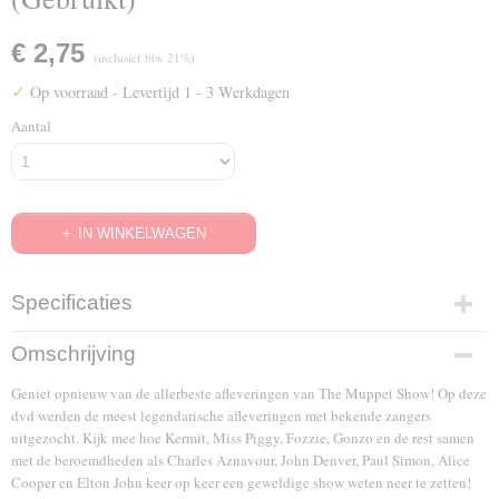
€ 2,75
(inclusief btw 21%)
✓
Op voorraad
- Levertijd 1 - 3 Werkdagen
Aantal
IN WINKELWAGEN
Specificaties
EAN code
Omschrijving
8711983464483
Geniet opnieuw van de allerbeste afleveringen van The Muppet Show! Op deze
dvd werden de meest legendarische afleveringen met bekende zangers
uitgezocht. Kijk mee hoe Kermit, Miss Piggy, Fozzie, Gonzo en de rest samen
met de beroemdheden als Charles Aznavour, John Denver, Paul Simon, Alice
Cooper en Elton John keer op keer een geweldige show weten neer te zetten!