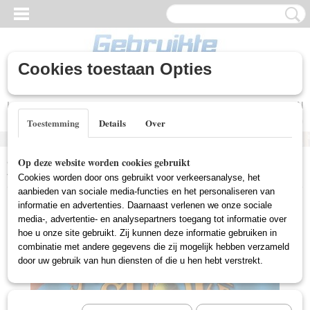
Cookies toestaan Opties
Inloggen
Registreren
UW WINKELWAGEN
Geen producten
(0)
Toestemming
Details
Over
Home
>
Gebruikte DVD's
>
Comedy DVD Gebruikt
>
Muppet Show
Op deze website worden cookies gebruikt
4 - De Beste Zangers (Gebruikt)
Cookies worden door ons gebruikt voor verkeersanalyse, het
aanbieden van sociale media-functies en het personaliseren van
informatie en advertenties. Daarnaast verlenen we onze sociale
media-, advertentie- en analysepartners toegang tot informatie over
hoe u onze site gebruikt. Zij kunnen deze informatie gebruiken in
combinatie met andere gegevens die zij mogelijk hebben verzameld
door uw gebruik van hun diensten of die u hen hebt verstrekt.