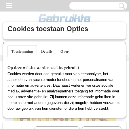
Cookies toestaan Opties
Inloggen
Registreren
UW WINKELWAGEN
Geen producten
(0)
Toestemming
Details
Over
Home
>
Gebruikte DVD's
>
Comedy DVD Gebruikt
>
Beverly
Op deze website worden cookies gebruikt
Hillbillies 8 (Gebruikt)
Cookies worden door ons gebruikt voor verkeersanalyse, het
aanbieden van sociale media-functies en het personaliseren van
informatie en advertenties. Daarnaast verlenen we onze sociale
media-, advertentie- en analysepartners toegang tot informatie over
hoe u onze site gebruikt. Zij kunnen deze informatie gebruiken in
combinatie met andere gegevens die zij mogelijk hebben verzameld
door uw gebruik van hun diensten of die u hen hebt verstrekt.