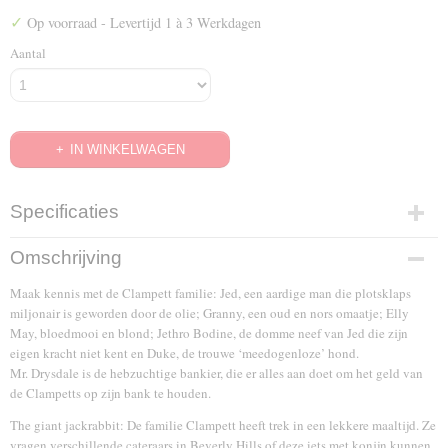
✓
Op voorraad
- Levertijd 1 à 3 Werkdagen
Aantal
IN WINKELWAGEN
Specificaties
EAN code
Omschrijving
8717423012030
Maak kennis met de Clampett familie: Jed, een aardige man die plotsklaps
miljonair is geworden door de olie; Granny, een oud en nors omaatje; Elly
May, bloedmooi en blond; Jethro Bodine, de domme neef van Jed die zijn
eigen kracht niet kent en Duke, de trouwe ‘meedogenloze’ hond.
Mr. Drysdale is de hebzuchtige bankier, die er alles aan doet om het geld van
de Clampetts op zijn bank te houden.
The giant jackrabbit: De familie Clampett heeft trek in een lekkere maaltijd. Ze
vragen verschillende cateraars in Beverly Hills of deze iets met konijn kunnen