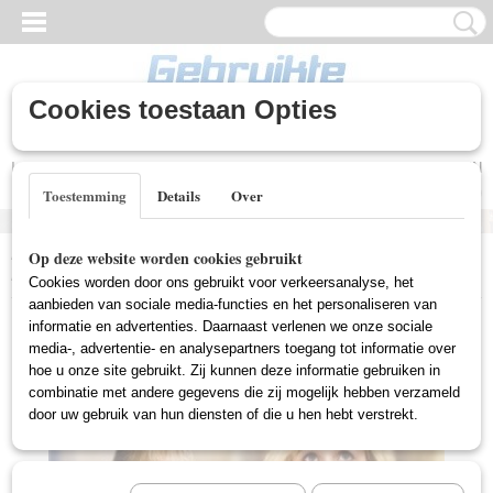
Cookies toestaan Opties
Inloggen
Registreren
UW WINKELWAGEN
Geen producten
(0)
Toestemming
Details
Over
Home
>
Gebruikte DVD's
>
Comedy DVD Gebruikt
>
How Do You
Op deze website worden cookies gebruikt
Know (Gebruikt)
Cookies worden door ons gebruikt voor verkeersanalyse, het
aanbieden van sociale media-functies en het personaliseren van
informatie en advertenties. Daarnaast verlenen we onze sociale
media-, advertentie- en analysepartners toegang tot informatie over
hoe u onze site gebruikt. Zij kunnen deze informatie gebruiken in
combinatie met andere gegevens die zij mogelijk hebben verzameld
door uw gebruik van hun diensten of die u hen hebt verstrekt.