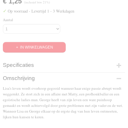
€ 1,25
(inclusief btw 21%)
✓
Op voorraad
- Levertijd 1 - 3 Werkdagen
Aantal
IN WINKELWAGEN
Specificaties
EAN code
Omschrijving
8712609669299
Lisa’s leven wordt overhoop gegooid wanneer haar enige passie abrupt wordt
weggerukt. Ze stort zich in een affaire met Matty, een profhonkballer en een
egoïstische ladies man. George heeft van zijn leven een ware puinhoop
gemaakt en wordt achtervolgd door grote problemen met zijn vader en de wet.
Wanneer Lisa en George elkaar op de ergste dag van hun leven ontmoeten,
lijken hun kansen te keren.