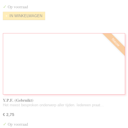
Nieuw Toegevoegd/Voorraad Aug. 2026
✓
Op voorraad
LuisterBoeken Gebruikt
IN WINKELWAGEN
Zeldzame DVD's
Partijen Gebruikte DVD's
Nieuw
Y.P.F. (Gebruikt)
Het meest besproken onderwerp aller tijden. Iedereen praat…
€ 2,75
✓
Op voorraad