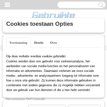
Cookies toestaan Opties
Inloggen
Registreren
UW WINKELWAGEN
Geen producten
(0)
Toestemming
Details
Over
Home
>
Gebruikte DVD's
>
Comedy DVD Gebruikt
Op deze website worden cookies gebruikt
Cookies worden door ons gebruikt voor verkeersanalyse, het
Gebruikte DVD's
aanbieden van sociale media-functies en het personaliseren van
informatie en advertenties. Daarnaast verlenen we onze sociale
media-, advertentie- en analysepartners toegang tot informatie over
hoe u onze site gebruikt. Zij kunnen deze informatie gebruiken in
Actie DVD Gebruikt
combinatie met andere gegevens die zij mogelijk hebben verzameld
Box Sets Gebruikt
door uw gebruik van hun diensten of die u hen hebt verstrekt.
Comedy DVD Gebruikt
Documentaire DVD Gebruikt
Drama DVD Gebruikt