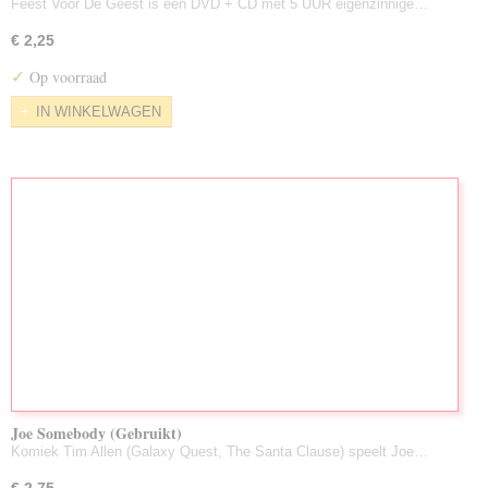
Feest Voor De Geest is een DVD + CD met 5 UUR eigenzinnige…
€ 2,25
✓
Op voorraad
IN WINKELWAGEN
Joe Somebody (Gebruikt)
Komiek Tim Allen (Galaxy Quest, The Santa Clause) speelt Joe…