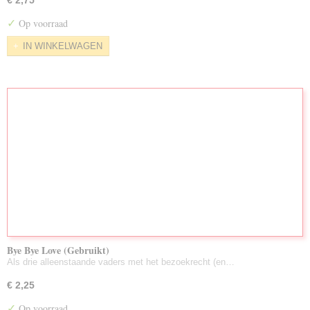
€ 2,75
✓
Op voorraad
IN WINKELWAGEN
Bye Bye Love (Gebruikt)
Als drie alleenstaande vaders met het bezoekrecht (en…
€ 2,25
✓
Op voorraad