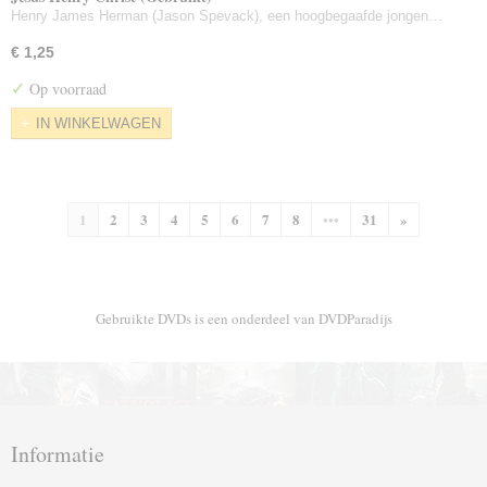
Henry James Herman (Jason Spevack), een hoogbegaafde jongen…
€ 1,25
✓
Op voorraad
IN WINKELWAGEN
1
2
3
4
5
6
7
8
•••
31
»
Gebruikte DVDs is een onderdeel van DVDParadijs
Informatie