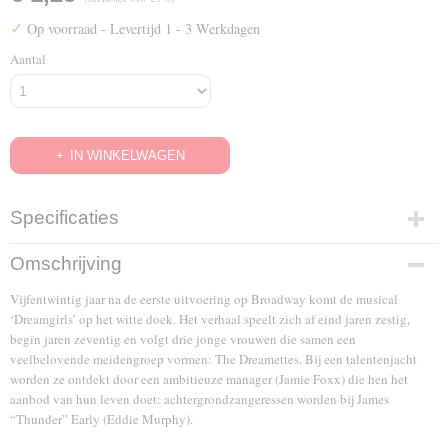
✓
Op voorraad
- Levertijd 1 - 3 Werkdagen
Aantal
IN WINKELWAGEN
Specificaties
EAN code
Omschrijving
8717721880508
Vijfentwintig jaar na de eerste uitvoering op Broadway komt de musical
‘Dreamgirls’ op het witte doek. Het verhaal speelt zich af eind jaren zestig,
begin jaren zeventig en volgt drie jonge vrouwen die samen een
veelbelovende meidengroep vormen: The Dreamettes. Bij een talentenjacht
worden ze ontdekt door een ambitieuze manager (Jamie Foxx) die hen het
aanbod van hun leven doet: achtergrondzangeressen worden bij James
“Thunder” Early (Eddie Murphy).