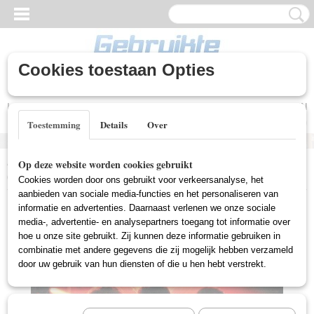
Cookies toestaan Opties
Inloggen
Registreren
UW WINKELWAGEN
Geen producten
(0)
Toestemming
Details
Over
Home
>
Gebruikte DVD's
>
Drama DVD Gebruikt
>
Dreamgirls
Op deze website worden cookies gebruikt
(Gebruikt)
Cookies worden door ons gebruikt voor verkeersanalyse, het
aanbieden van sociale media-functies en het personaliseren van
informatie en advertenties. Daarnaast verlenen we onze sociale
media-, advertentie- en analysepartners toegang tot informatie over
hoe u onze site gebruikt. Zij kunnen deze informatie gebruiken in
combinatie met andere gegevens die zij mogelijk hebben verzameld
door uw gebruik van hun diensten of die u hen hebt verstrekt.