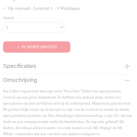
✓
Op voorraad
- Levertijd 1 - 3 Werkdagen
Aantal
IN WINKELWAGEN
Specificaties
EAN code
Omschrijving
8713045200688
Joe Cabot organiseert met zijn zoon ''Nice Guy'' Eddie een spectaculaire
overval op een grote diamantair. Ze hebben een geniaal plan, sturen zes
specialisten op pad en blijven zelf op de achtergrond. Maar toch gaat het fout.
De politie blijkt exact op de hoogte te zijn van de overval en wacht de bende
met getrokken pistolen op. Een bloederige schotenwisseling volgt. Er valt een
dode en een zwaargewonde onder de bendeleden. Ze zijn erin geluisd! De
daders, die elkaar alleen kennen via code namen zoals Mr. Orange en Mr.
White, vermoeden dat een van hen een undercoveragent is.