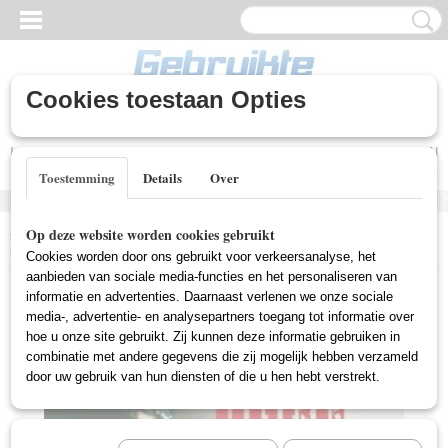
Cookies toestaan Opties
Inloggen
Registreren
UW WINKELWAGEN
Geen producten
(0)
Toestemming
Details
Over
Home
>
Gebruikte DVD's
>
Drama DVD Gebruikt
>
Reservoir Dogs
Op deze website worden cookies gebruikt
(Gebruikt)
Cookies worden door ons gebruikt voor verkeersanalyse, het
aanbieden van sociale media-functies en het personaliseren van
informatie en advertenties. Daarnaast verlenen we onze sociale
media-, advertentie- en analysepartners toegang tot informatie over
hoe u onze site gebruikt. Zij kunnen deze informatie gebruiken in
combinatie met andere gegevens die zij mogelijk hebben verzameld
door uw gebruik van hun diensten of die u hen hebt verstrekt.