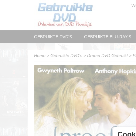
W
GEBRUIKTE DVD'S
GEBRUIKTE BLU-RAY'S
Home
>
Gebruikte DVD's
>
Drama DVD Gebruikt
>
P
Cooki