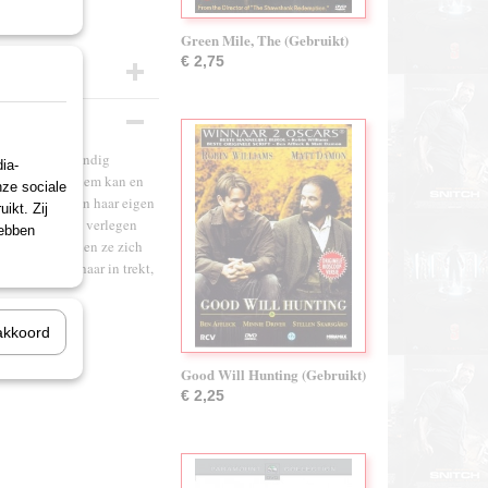
Green Mile, The (Gebruikt)
€ 2,75
 briljant wiskundig
ia-
is de enige die hem kan en
nze sociale
wordt gedwongen haar eigen
ikt. Zij
 studenten, de verlegen
hebben
interesse voelen ze zich
zus ook bij haar in trekt,
akkoord
Good Will Hunting (Gebruikt)
€ 2,25