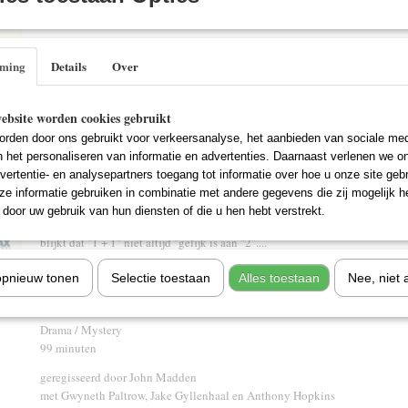
IN WINKELWAGEN
Specificaties
mming
Details
Over
EAN code
8713045209599
Omschrijving
ebsite worden cookies gebruikt
Catherine's verwarde vader is stervende. De unieke gave van haar vader als
rden door ons gebruikt voor verkeersanalyse, het aanbieden van sociale med
professor wordt ernstig vertroebeld door zijn geestelijke aftakeling en zij 
n het personaliseren van informatie en advertenties. Daarnaast verlenen we o
wil bijstaan. Catherine, zelf ook bevoordeeld met deze hoogbegaafheid, 
vertentie- en analysepartners toegang tot informatie over hoe u onze site gebru
weggestopte angsten en emoties onder ogen te komen. Eén van haar vaders
e informatie gebruiken in combinatie met andere gegevens die zij mogelijk 
Hal, is haar steun en toeverlaat. Naast hun gemeenschappelijke wiskundige 
door uw gebruik van hun diensten of die u hen hebt verstrekt.
op meerdere vlakken enorm tot elkaar aangetrokken. Als haar overheersende 
blijkt dat "1 + 1" niet altijd "gelijk is aan "2"....
opnieuw tonen
Selectie toestaan
Alles toestaan
Nee, niet 
Titel: Proof (2005)
Drama / Mystery
99 minuten
geregisseerd door John Madden
met Gwyneth Paltrow, Jake Gyllenhaal en Anthony Hopkins