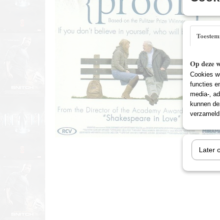
Toeste
Op deze w
Cookies wo
functies e
media-, ad
kunnen dez
verzameld 
Later 