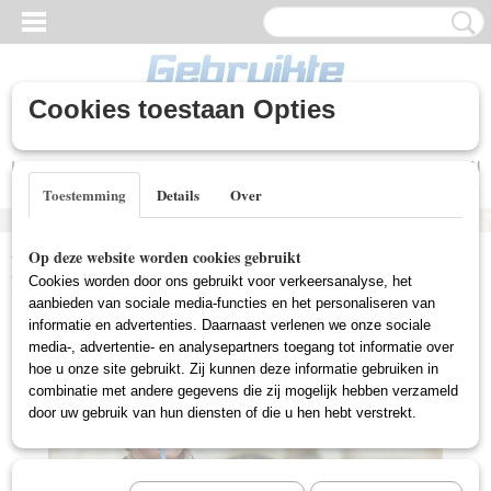
Cookies toestaan Opties
Inloggen
Registreren
UW WINKELWAGEN
Geen producten
(0)
Toestemming
Details
Over
Home
>
Gebruikte DVD's
>
Drama DVD Gebruikt
>
Eat Pray Love
Op deze website worden cookies gebruikt
(Gebruikt)
Cookies worden door ons gebruikt voor verkeersanalyse, het
aanbieden van sociale media-functies en het personaliseren van
informatie en advertenties. Daarnaast verlenen we onze sociale
media-, advertentie- en analysepartners toegang tot informatie over
hoe u onze site gebruikt. Zij kunnen deze informatie gebruiken in
combinatie met andere gegevens die zij mogelijk hebben verzameld
door uw gebruik van hun diensten of die u hen hebt verstrekt.