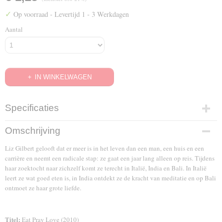
✓
Op voorraad
- Levertijd 1 - 3 Werkdagen
Aantal
IN WINKELWAGEN
Specificaties
EAN code
Omschrijving
8712609668360
Liz Gilbert gelooft dat er meer is in het leven dan een man, een huis en een
carrière en neemt een radicale stap: ze gaat een jaar lang alleen op reis. Tijdens
haar zoektocht naar zichzelf komt ze terecht in Italië, India en Bali. In Italië
leert ze wat goed eten is, in India ontdekt ze de kracht van meditatie en op Bali
ontmoet ze haar grote liefde.
Titel:
Eat Pray Love (2010)