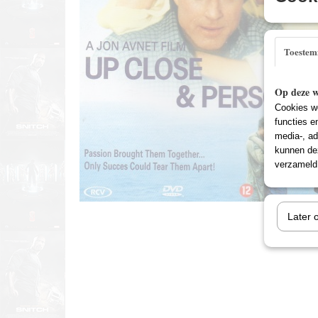
Toeste
Op deze w
Cookies wo
functies e
media-, ad
kunnen dez
verzameld 
Later 