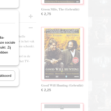
Green Mile, The (Gebruikt)
€ 2,75
y Atwater (Michelle
ia-
 van de oude rot in het vak
nze sociale
, zijn vertrouwen schenkt.
ikt. Zij
ren bloeit een
hebben
en constante rol in de
jft echter voor het TV-
akkoord
Good Will Hunting (Gebruikt)
€ 2,25