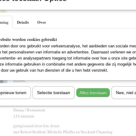
IN WINKELWAGEN
Specificaties
mming
Details
Over
EAN code
8713045200558
Omschrijving
ebsite worden cookies gebruikt
Vastbesloten het te gaan maken in de wereld van het TV-nieuws komt Tall
rden door ons gebruikt voor verkeersanalyse, het aanbieden van sociale med
Pfeiffer) terecht bij een TV-station in Miami. Daar komt zij onder de hoede
n het personaliseren van informatie en advertenties. Daarnaast verlenen we o
Warren Justice (Robert Redford) die haar, ondanks haar gebrek aan ervaring
vertentie- en analysepartners toegang tot informatie over hoe u onze site gebru
Onder zijn begeleiding rijst Tally's ster steeds hoger en tussen Tally en War
e informatie gebruiken in combinatie met andere gegevens die zij mogelijk 
gepassioneerde verhouding op. De brandende ambitie voor hun vak speelt e
door uw gebruik van hun diensten of die u hen hebt verstrekt.
uitvoering van hun werk en de wil hun relatie te verdiepen. De hoofdrol bli
nieuws...
opnieuw tonen
Selectie toestaan
Alles toestaan
Nee, niet 
Titel: Up Close And Personal (1996)
Drama / Romantiek
124 minuten
geregisseerd door Jon Avnet
met Robert Redford, Michelle Pfeiffer en Stockard Channing