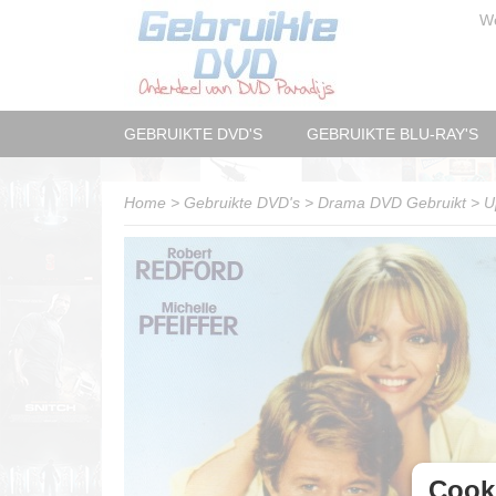
W
GEBRUIKTE DVD'S
GEBRUIKTE BLU-RAY'S
Home
>
Gebruikte DVD's
>
Drama DVD Gebruikt
>
U
Cooki