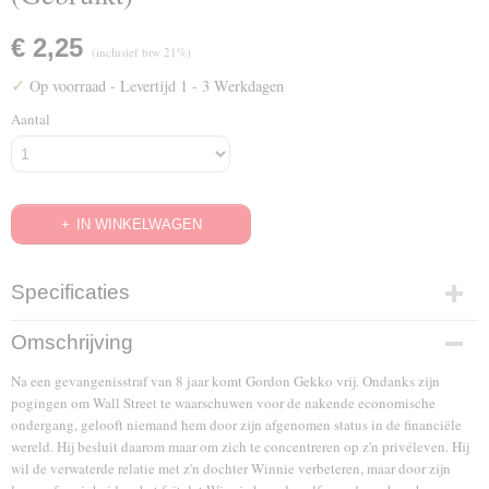
€ 2,25
(inclusief btw 21%)
✓
Op voorraad
- Levertijd 1 - 3 Werkdagen
Aantal
IN WINKELWAGEN
Specificaties
EAN code
Omschrijving
8712626062042
Na een gevangenisstraf van 8 jaar komt Gordon Gekko vrij. Ondanks zijn
pogingen om Wall Street te waarschuwen voor de nakende economische
ondergang, gelooft niemand hem door zijn afgenomen status in de financiële
wereld. Hij besluit daarom maar om zich te concentreren op z'n privéleven. Hij
wil de verwaterde relatie met z'n dochter Winnie verbeteren, maar door zijn