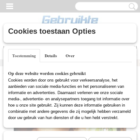
Cookies toestaan Opties
Inloggen
Registreren
UW WINKELWAGEN
Geen producten
(0)
Toestemming
Details
Over
Home
>
Gebruikte DVD's
>
Drama DVD Gebruikt
>
Wall Street 2:
Op deze website worden cookies gebruikt
Money Never Sleeps (Gebruikt)
Cookies worden door ons gebruikt voor verkeersanalyse, het
aanbieden van sociale media-functies en het personaliseren van
informatie en advertenties. Daarnaast verlenen we onze sociale
media-, advertentie- en analysepartners toegang tot informatie over
hoe u onze site gebruikt. Zij kunnen deze informatie gebruiken in
combinatie met andere gegevens die zij mogelijk hebben verzameld
door uw gebruik van hun diensten of die u hen hebt verstrekt.