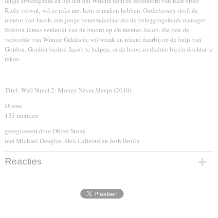
lange afwezigheid en het feit dat Winnie hem de zelfmoord van haar broer
Rudy verwijt, wil ze niks met hem te maken hebben. Ondertussen sterft de
mentor van Jacob, een jonge beursmakelaar die de beleggingsfonds manager
Bretton James verdenkt van de moord op z'n mentor. Jacob, die ook de
verloofde van Winnie Gekko is, wil wraak en rekent daarbij op de hulp van
Gordon. Gordon besluit Jacob te helpen, in de hoop zo dichter bij z'n dochter te
raken.
Titel: Wall Street 2: Money Never Sleeps (2010)
Drama
133 minuten
geregisseerd door Oliver Stone
met Michael Douglas, Shia LaBeouf en Josh Brolin
Reacties