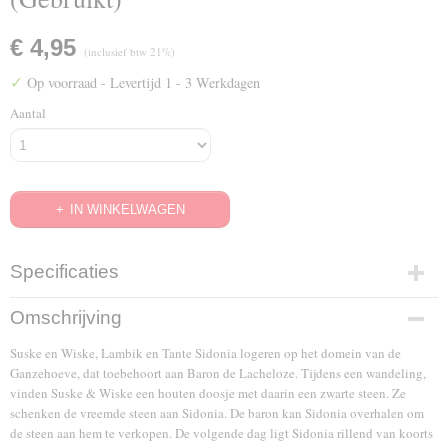
€ 4,95
(inclusief btw 21%)
✓
Op voorraad
- Levertijd 1 - 3 Werkdagen
Aantal
IN WINKELWAGEN
Specificaties
EAN code
Omschrijving
3259190240698
Suske en Wiske, Lambik en Tante Sidonia logeren op het domein van de
Ganzehoeve, dat toebehoort aan Baron de Lacheloze. Tijdens een wandeling,
vinden Suske & Wiske een houten doosje met daarin een zwarte steen. Ze
schenken de vreemde steen aan Sidonia. De baron kan Sidonia overhalen om
de steen aan hem te verkopen. De volgende dag ligt Sidonia rillend van koorts