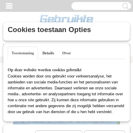
Cookies toestaan Opties
Inloggen
Registreren
UW WINKELWAGEN
Geen producten
(0)
Toestemming
Details
Over
Home
>
Gebruikte DVD's
>
Familie Film Gebruikt
>
Suske & Wiske
Op deze website worden cookies gebruikt
- Duistere Diamant (Gebruikt)
Cookies worden door ons gebruikt voor verkeersanalyse, het
aanbieden van sociale media-functies en het personaliseren van
informatie en advertenties. Daarnaast verlenen we onze sociale
media-, advertentie- en analysepartners toegang tot informatie over
hoe u onze site gebruikt. Zij kunnen deze informatie gebruiken in
combinatie met andere gegevens die zij mogelijk hebben verzameld
door uw gebruik van hun diensten of die u hen hebt verstrekt.