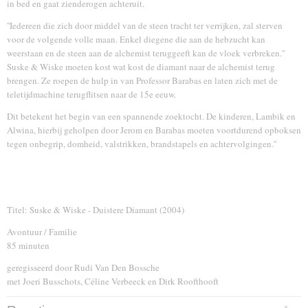
in bed en gaat zienderogen achteruit.
''Iedereen die zich door middel van de steen tracht ter verrijken, zal sterven
voor de volgende volle maan. Enkel diegene die aan de hebzucht kan
weerstaan en de steen aan de alchemist teruggeeft kan de vloek verbreken.''
Suske & Wiske moeten kost wat kost de diamant naar de alchemist terug
brengen. Ze roepen de hulp in van Professor Barabas en laten zich met de
teletijdmachine terugflitsen naar de 15e eeuw.
Dit betekent het begin van een spannende zoektocht. De kinderen, Lambik en
Alwina, hierbij geholpen door Jerom en Barabas moeten voortdurend opboksen
tegen onbegrip, domheid, valstrikken, brandstapels en achtervolgingen.''
Titel: Suske & Wiske - Duistere Diamant (2004)
Avontuur / Familie
85 minuten
geregisseerd door Rudi Van Den Bossche
met Joeri Busschots, Céline Verbeeck en Dirk Roofthooft