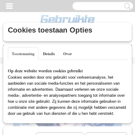
Cookies toestaan Opties
Inloggen
Registreren
UW WINKELWAGEN
Geen producten
(0)
Toestemming
Details
Over
Home
>
Gebruikte DVD's
>
Familie Film Gebruikt
>
Chronicles Of
Op deze website worden cookies gebruikt
Narnia - The lion, The Witch and the Wardrobe (TV serie 1)
Cookies worden door ons gebruikt voor verkeersanalyse, het
(Gebruikt)
aanbieden van sociale media-functies en het personaliseren van
informatie en advertenties. Daarnaast verlenen we onze sociale
media-, advertentie- en analysepartners toegang tot informatie over
hoe u onze site gebruikt. Zij kunnen deze informatie gebruiken in
combinatie met andere gegevens die zij mogelijk hebben verzameld
door uw gebruik van hun diensten of die u hen hebt verstrekt.