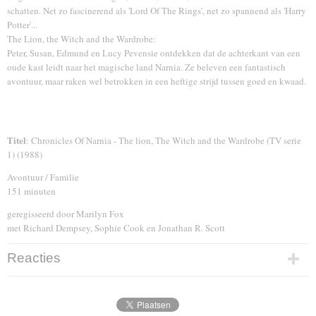
schatten. Net zo fascinerend als 'Lord Of The Rings', net zo spannend als 'Harry
Potter'...
The Lion, the Witch and the Wardrobe:
Peter, Susan, Edmund en Lucy Pevensie ontdekken dat de achterkant van een
oude kast leidt naar het magische land Narnia. Ze beleven een fantastisch
avontuur, maar raken wel betrokken in een heftige strijd tussen goed en kwaad.
Titel
: Chronicles Of Narnia - The lion, The Witch and the Wardrobe (TV serie
1) (1988)
Avontuur / Familie
151 minuten
geregisseerd door Marilyn Fox
met Richard Dempsey, Sophie Cook en Jonathan R. Scott
Reacties