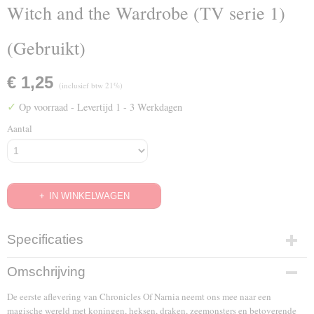
Witch and the Wardrobe (TV serie 1)
(Gebruikt)
€ 1,25
(inclusief btw 21%)
✓
Op voorraad
- Levertijd 1 - 3 Werkdagen
Aantal
IN WINKELWAGEN
Specificaties
EAN code
Omschrijving
8717344723039
De eerste aflevering van Chronicles Of Narnia neemt ons mee naar een
magische wereld met koningen, heksen, draken, zeemonsters en betoverende