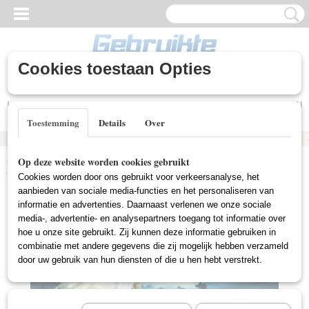
Cookies toestaan Opties
Inloggen
Registreren
UW WINKELWAGEN
Geen producten
(0)
Toestemming
Details
Over
Home
>
Gebruikte DVD's
>
Import DVD Gebruikt
>
Battlestar
Op deze website worden cookies gebruikt
Galactica - Season One (Import Gebruikt)
Cookies worden door ons gebruikt voor verkeersanalyse, het
aanbieden van sociale media-functies en het personaliseren van
informatie en advertenties. Daarnaast verlenen we onze sociale
media-, advertentie- en analysepartners toegang tot informatie over
hoe u onze site gebruikt. Zij kunnen deze informatie gebruiken in
combinatie met andere gegevens die zij mogelijk hebben verzameld
door uw gebruik van hun diensten of die u hen hebt verstrekt.