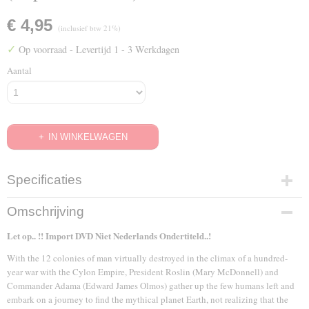
€ 4,95
(inclusief btw 21%)
✓
Op voorraad
- Levertijd 1 - 3 Werkdagen
Aantal
IN WINKELWAGEN
Specificaties
EAN code
Omschrijving
025192792823
Let op.. !! Import DVD Niet Nederlands Ondertiteld..!
With the 12 colonies of man virtually destroyed in the climax of a hundred-
year war with the Cylon Empire, President Roslin (Mary McDonnell) and
Commander Adama (Edward James Olmos) gather up the few humans left and
embark on a journey to find the mythical planet Earth, not realizing that the