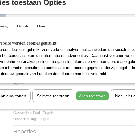
es toestaan Opties
IN WINKELWAGEN
Specificaties
mming
Details
Over
EAN code
5014503164126
Omschrijving
ebsite worden cookies gebruikt
Let Op... Import DVD Niet Nederlands Ondertiteld..!!
rden door ons gebruikt voor verkeersanalyse, het aanbieden van sociale med
In a small shop on the outskirts of Manchesterford, Miss Babs (mother to th
n het personaliseren van informatie en advertenties. Daarnaast verlenen we o
run their antique business. Assisting them are general handyman Derek an
vertentie- en analysepartners toegang tot informatie over hoe u onze site gebru
who is always to hand with a cup of coffee and a helpful adage (like "some
e informatie gebruiken in combinatie met andere gegevens die zij mogelijk 
widowed is God`s way of telling you to come off the pill".) With the arriva
door uw gebruik van hun diensten of die u hen hebt verstrekt.
ladies` man Clifford and self-conscious extras examining a leopard statue, 
mount...
opnieuw tonen
Selectie toestaan
Alles toestaan
Nee, niet 
Titel
: Acorn Antiques
Gesproken Taal:
Engels
Ondertiteling:
Engels
Reacties