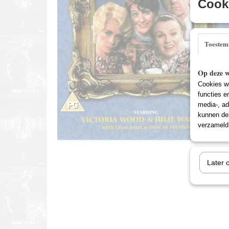
Cooki
Toeste
Op deze w
Cookies wo
functies e
media-, ad
kunnen dez
verzameld 
Later 