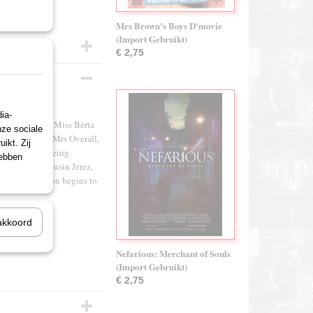
Mrs Brown's Boys D'movie
(Import Gebruikt)
€ 2,75
ia-
e triplets) and Miss Berta
nze sociale
d housekeeper Mrs Overall,
ikt. Zij
times i think being
hebben
l of swarthy Cousin Jerez,
the tension soon begins to
akkoord
Nefarious: Merchant of Souls
(Import Gebruikt)
€ 2,75