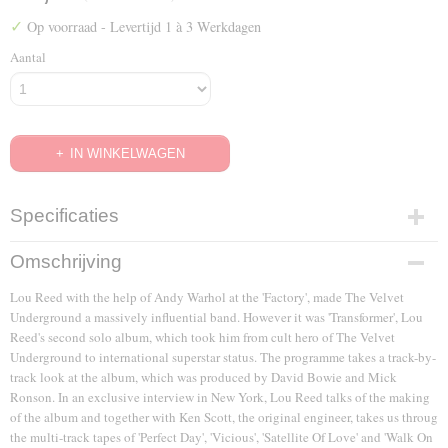
✓
Op voorraad
- Levertijd 1 à 3 Werkdagen
Aantal
IN WINKELWAGEN
Specificaties
EAN code
Omschrijving
5034504920477
Lou Reed with the help of Andy Warhol at the 'Factory', made The Velvet
Underground a massively influential band. However it was 'Transformer', Lou
Reed's second solo album, which took him from cult hero of The Velvet
Underground to international superstar status. The programme takes a track-by-
track look at the album, which was produced by David Bowie and Mick
Ronson. In an exclusive interview in New York, Lou Reed talks of the making
of the album and together with Ken Scott, the original engineer, takes us throug
the multi-track tapes of 'Perfect Day', 'Vicious', 'Satellite Of Love' and 'Walk On