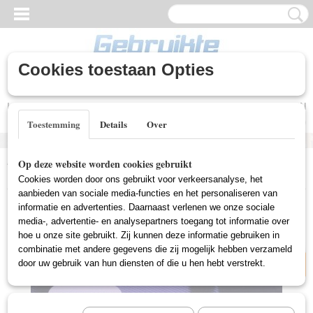
Cookies toestaan Opties
Inloggen
Registreren
UW WINKELWAGEN
Geen producten
(0)
Toestemming
Details
Over
Home
>
Gebruikte DVD's
>
Muziek DVD Gebruikt
>
Lou Reed -
Op deze website worden cookies gebruikt
Transformer (Gebruikt)
Cookies worden door ons gebruikt voor verkeersanalyse, het
aanbieden van sociale media-functies en het personaliseren van
informatie en advertenties. Daarnaast verlenen we onze sociale
media-, advertentie- en analysepartners toegang tot informatie over
Nieuw
hoe u onze site gebruikt. Zij kunnen deze informatie gebruiken in
combinatie met andere gegevens die zij mogelijk hebben verzameld
door uw gebruik van hun diensten of die u hen hebt verstrekt.