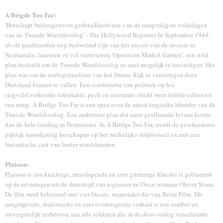
A Brigde Too Far:
'Herschept buitengewoon gedetailleerd een van de rampzaligste veldslagen
van de Tweede Wereldoorlog' - The Hollywood Reporter In September 1944,
als de geallieerden nog bedwelmd zijn van het succes van de invasie in
Normandie, lanceren ze vol vertrouwen 'Operation Market Garden', een wild
plan bedoeld om de Tweede Wereldoorlog zo snel mogelijk te beeindigen. Het
plan was om de oorlogsmachine van het Duitse Rijk te vernietigen door
Duitsland binnen te vallen. Een combinatie van politiek op het
slagveld,verkeerde informatie, pech en uitermate slecht weer leidde echter tot
een ramp. A Bridge Too Far is een epos over de meest tragische blunder van de
Tweede Wereldoorlog. Een ambitieus plan dat meer geallieerde levens kostte
dan de hele landing in Normandie. In A Bridge Too Far, wordt de geschiedenis
pijnlijk nauwkeurig herschapen op het werkelijke strijdtoneel en met een
fantastische cast van louter wereldsterren.
Platoon:
Platoon is een krachtige, meeslepende en zeer grimmige film die is gebaseerd
op de ervaringen uit de diensttijd van regisseur en Oscar winnaar Oliver Stone.
De film werd bekroond met vier Oscars, waaronder die van Beste Film. Dit
aangrijpende, realistische en zeer overtuigende verhaal is een somber en
onvergetelijk eerbetoon aan alle soldaten die in de door oorlog verscheurde