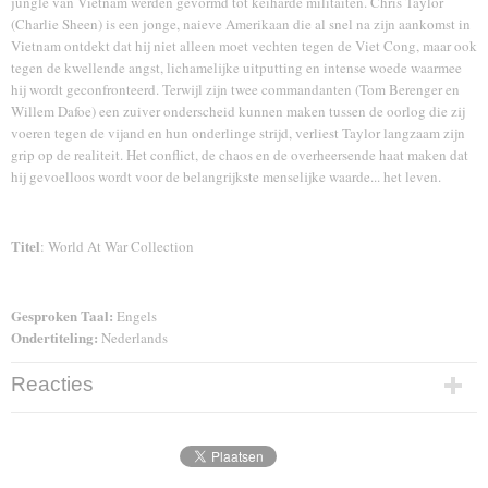
jungle van Vietnam werden gevormd tot keiharde militaiten. Chris Taylor
(Charlie Sheen) is een jonge, naieve Amerikaan die al snel na zijn aankomst in
Vietnam ontdekt dat hij niet alleen moet vechten tegen de Viet Cong, maar ook
tegen de kwellende angst, lichamelijke uitputting en intense woede waarmee
hij wordt geconfronteerd. Terwijl zijn twee commandanten (Tom Berenger en
Willem Dafoe) een zuiver onderscheid kunnen maken tussen de oorlog die zij
voeren tegen de vijand en hun onderlinge strijd, verliest Taylor langzaam zijn
grip op de realiteit. Het conflict, de chaos en de overheersende haat maken dat
hij gevoelloos wordt voor de belangrijkste menselijke waarde... het leven.
Titel
: World At War Collection
Gesproken Taal:
Engels
Ondertiteling:
Nederlands
Reacties