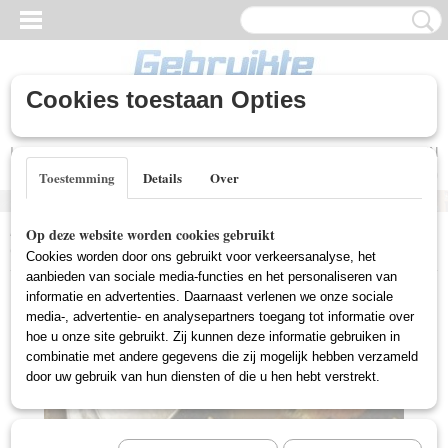
Cookies toestaan Opties
Inloggen
Registreren
UW WINKELWAGEN
Geen producten
(0)
Toestemming
Details
Over
Home
>
Gebruikte DVD's
>
Oorlogs DVD Gebruikt
>
World At War
Op deze website worden cookies gebruikt
Collection (Gebruikt)
Cookies worden door ons gebruikt voor verkeersanalyse, het
aanbieden van sociale media-functies en het personaliseren van
informatie en advertenties. Daarnaast verlenen we onze sociale
media-, advertentie- en analysepartners toegang tot informatie over
hoe u onze site gebruikt. Zij kunnen deze informatie gebruiken in
combinatie met andere gegevens die zij mogelijk hebben verzameld
door uw gebruik van hun diensten of die u hen hebt verstrekt.